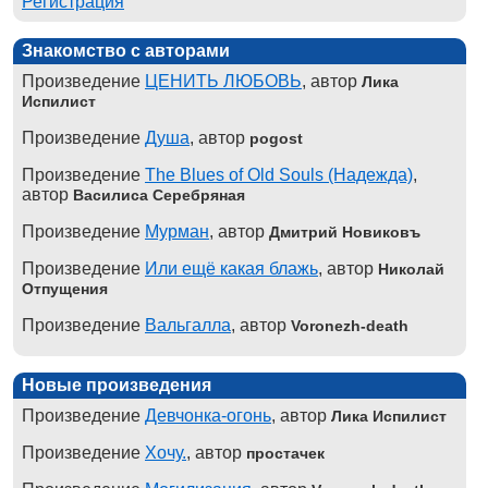
Регистрация
Знакомство с авторами
Произведение
ЦЕНИТЬ ЛЮБОВЬ
, автор
Лика
Испилист
Произведение
Душа
, автор
pogost
Произведение
The Blues of Old Souls (Надежда)
,
автор
Василиса Серебряная
Произведение
Мурман
, автор
Дмитрий Новиковъ
Произведение
Или ещё какая блажь
, автор
Николай
Отпущения
Произведение
Вальгалла
, автор
Voronezh-death
Новые произведения
Произведение
Девчонка-огонь
, автор
Лика Испилист
Произведение
Хочу.
, автор
простачек