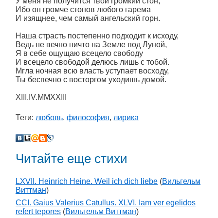
У меня не получится твой громкий стон,
Ибо он громче стонов любого гарема
И изящнее, чем самый ангельский горн.
Наша страсть постепенно подходит к исходу,
Ведь не вечно ничто на Земле под Луной,
Я в себе ощущаю всецело свободу
И всецело свободой делюсь лишь с тобой.
Мгла ночная всю власть уступает восходу,
Ты беспечно с восторгом уходишь домой.
XIII.IV.MMXXIII
Теги:
любовь
,
философия
,
лирика
Читайте еще стихи
LXVII. Heinrich Heine. Weil ich dich liebe
(
Вильгельм
Виттман
)
CCI. Gaius Valerius Catullus. XLVI. Iam ver egelidos
refert tepores
(
Вильгельм Виттман
)