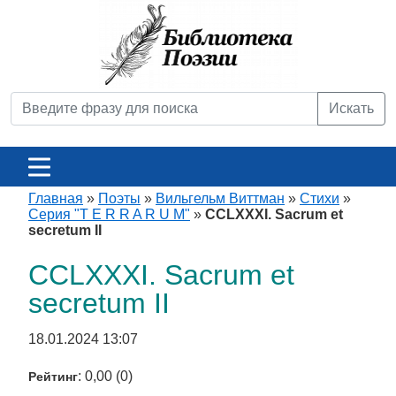
Искать
Главная
»
Поэты
»
Вильгельм Виттман
»
Стихи
»
Серия "T E R R A R U M"
»
CCLXXXI. Sacrum et
secretum II
CCLXXXI. Sacrum et
secretum II
18.01.2024 13:07
: 0,00 (0)
Рейтинг