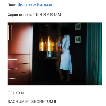
:
Вильгельм Виттман
Поэт
: T E R R A R U M
Серия стихов
CCLXXXI
SACRUM ET SECRETUM II