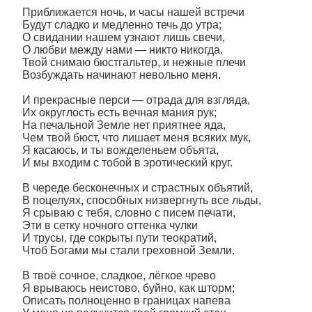
Приближается ночь, и часы нашей встречи
Будут сладко и медленно течь до утра;
О свидании нашем узнают лишь свечи,
О любви между нами — никто никогда.
Твой снимаю бюстгальтер, и нежные плечи
Возбуждать начинают невольно меня.
И прекрасные перси — отрада для взгляда,
Их округлость есть вечная мания рук;
На печальной Земле нет приятнее яда,
Чем твой бюст, что лишает меня всяких мук,
Я касаюсь, и ты вожделеньем объята,
И мы входим с тобой в эротический круг.
В череде бесконечных и страстных объятий,
В поцелуях, способных низвергнуть все льды,
Я срываю с тебя, словно с писем печати,
Эти в сетку ночного оттенка чулки
И трусы, где сокрыты пути теократий,
Чтоб Богами мы стали греховной Земли.
В твоё сочное, сладкое, лёгкое чрево
Я врываюсь неистово, буйно, как шторм;
Описать полноценно в границах напева