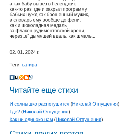
а как бабу вывез в Геленджик
как-то раз, где и закрыл программу
бабьих нужд как брошенный мужик,
а словарь ему вообще до фени,
как и шоколадная медаль
за флакон рудиментовской хрени,
через „е” дымящей вдаль, как шмаль...
02. 01. 2024 г.
Теги:
сатира
Читайте еще стихи
И солнышко распетушится
(
Николай Отпущения
)
Где?
(
Николай Отпущения
)
Как ни одиноко нам
(
Николай Отпущения
)
Стихи других поэтов