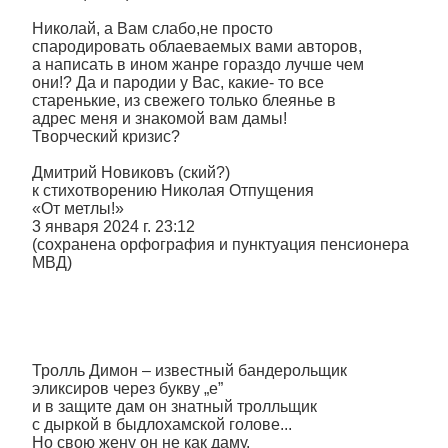
Николай, а Вам слабо,не просто
спародировать облаеваемых вами авторов,
а написать в ином жанре гораздо лучше чем
они!? Да и пародии у Вас, какие- то все
старенькие, из свежего только блеянье в
адрес меня и знакомой вам дамы!
Творческий кризис?
Дмитрий Новиковъ (ский?)
к стихотворению Николая Отпущения
«От метлы!»
3 января 2024 г. 23:12
(сохранена орфография и пунктуация пенсионера
МВД)
Тролль Димон – известный бандерольщик
эликсиров через букву „е”
и в защите дам он знатный тролльщик
с дыркой в быдлохамской голове...
Но свою жену он не как даму,