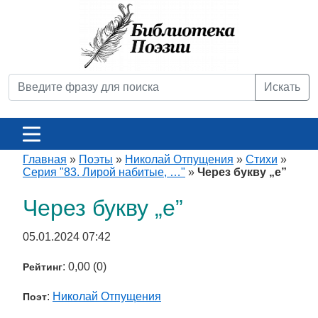
Искать
Главная
»
Поэты
»
Николай Отпущения
»
Стихи
»
Серия "83. Лирой набитые, …"
»
Через букву „е”
Через букву „е”
05.01.2024 07:42
: 0,00 (0)
Рейтинг
:
Николай Отпущения
Поэт