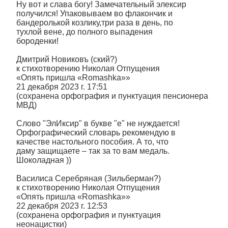
Ну вот и слава богу! Замечательный элексир
получился! Упаковываем во флакончик и
бандеролькой козлику,три раза в день, по
тухлой вене, до полного выпадения
бороденки!
Дмитрий Новиковъ (ский?)
к стихотворению Николая Отпущения
«Опять пришла «Romashka»»
21 декабря 2023 г. 17:51
(сохранена орфография и пунктуация пенсионера
МВД)
Слово "ЭлИксир" в букве "е" не нуждается!
Орфографический словарь рекомендую в
качестве настольного пособия. А то, что
даму защищаете – так за то вам медаль.
Шоколадная ))
Василиса Серебряная (Зильберман?)
к стихотворению Николая Отпущения
«Опять пришла «Romashka»»
22 декабря 2023 г. 12:53
(сохранена орфография и пунктуация
неонацистки)