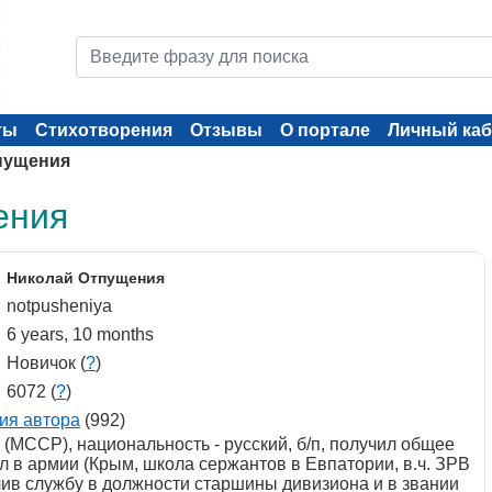
ты
Стихотворения
Отзывы
О портале
Личный каб
пущения
ения
Николай Отпущения
notpusheniya
6 years, 10 months
Новичок (
?
)
6072 (
?
)
ия автора
(992)
е (МССР), национальность - русский, б/п, получил общее
л в армии (Крым, школа сержантов в Евпатории, в.ч. ЗРВ
нчив службу в должности старшины дивизиона и в звании