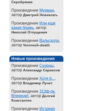
Серебряная
Произведение
Мурман
,
автор
Дмитрий Новиковъ
Произведение
Или ещё
какая блажь
, автор
Николай Отпущения
Произведение
Вальгалла
,
автор
Voronezh-death
Новые произведения
Произведение
Сезоны
,
автор
Александр Саркисов
Произведение
Хотя б...
,
автор
Владимир Лучит
Произведение
313ф-ок.
Впереди!
, автор
Долгий
Константин
Произведение
История