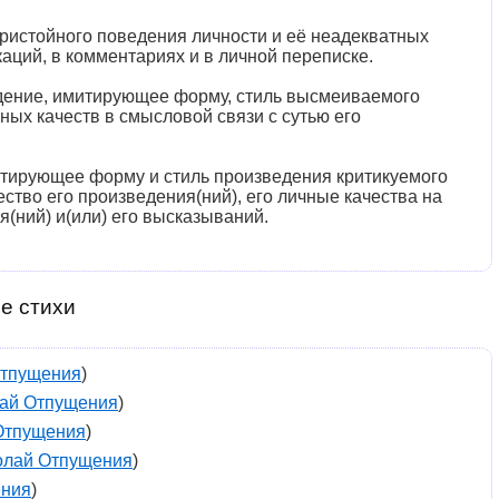
ристойного поведения личности и её неадекватных
аций, в комментариях и в личной переписке.
дение, имитирующее форму, стиль высмеиваемого
ных качеств в смысловой связи с сутью его
итирующее форму и стиль произведения критикуемого
ство его произведения(ний), его личные качества на
я(ний) и(или) его высказываний.
е стихи
Отпущения
)
ай Отпущения
)
Отпущения
)
олай Отпущения
)
ения
)