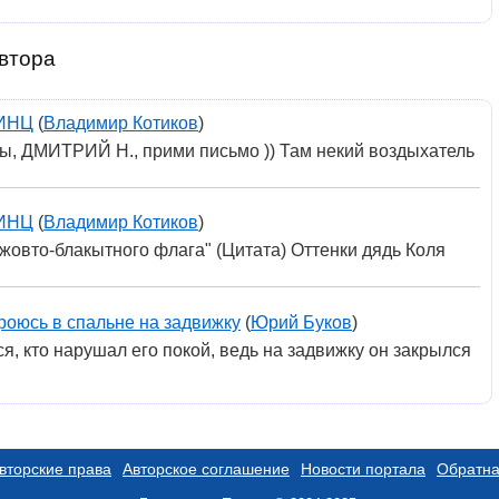
втора
ИНЦ
(
Владимир Котиков
)
Ты, ДМИТРИЙ Н., прими письмо )) Там некий воздыхатель
ИНЦ
(
Владимир Котиков
)
вто-блакытного флага" (Цитата) Оттенки дядь Коля
роюсь в спальне на задвижку
(
Юрий Буков
)
я, кто нарушал его покой, ведь на задвижку он закрылся
вторские права
Авторское соглашение
Новости портала
Обратна