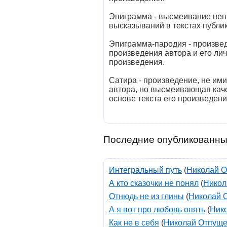
Эпиграмма - высмеивание неп
высказываний в текстах публик
Эпиграмма-пародия - произве
произведения автора и его лич
произведения.
Сатира - произведение, не им
автора, но высмеивающая каче
основе текста его произведени
Последние опубликованны
Интегральный путь
(
Николай 
А кто сказочки не понял
(
Никол
Отнюдь не из глины
(
Николай 
А я вот про любовь опять
(
Ник
Как не в себя
(
Николай Отпущ