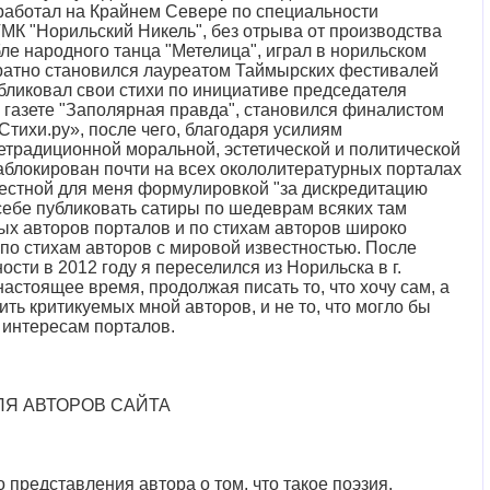
тработал на Крайнем Севере по специальности
ГМК "Норильский Никель", без отрыва от производства
ле народного танца "Метелица", играл в норильском
кратно становился лауреатом Таймырских фестивалей
бликовал свои стихи по инициативе председателя
 газете "Заполярная правда", становился финалистом
"Стихи.ру», после чего, благодаря усилиям
етрадиционной моральной, эстетической и политической
аблокирован почти на всех окололитературных порталах
лестной для меня формулировкой "за дискредитацию
 себе публиковать сатиры по шедеврам всяких там
ых авторов порталов и по стихам авторов широко
 и по стихам авторов с мировой известностью. После
сти в 2012 году я переселился из Норильска в г.
настоящее время, продолжая писать то, что хочу сам, а
ить критикуемых мной авторов, и не то, что могло бы
 интересам порталов.
ЛЯ АВТОРОВ САЙТА
представления автора о том, что такое поэзия.