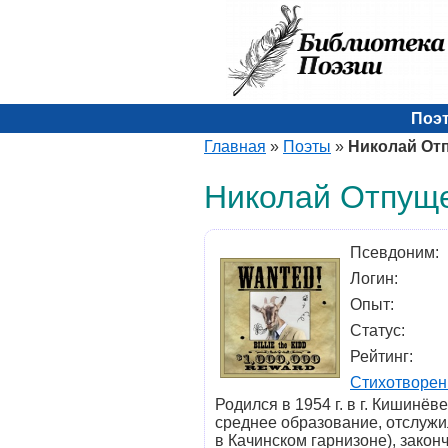
Поэ
Главная
»
Поэты
»
Николай От
Николай Отпущ
Псевдоним:
Логин:
Опыт:
Статус:
Рейтинг:
Стихотворен
Родился в 1954 г. в г. Кишинёв
среднее образование, отслужи
в Качинском гарнизоне), зако