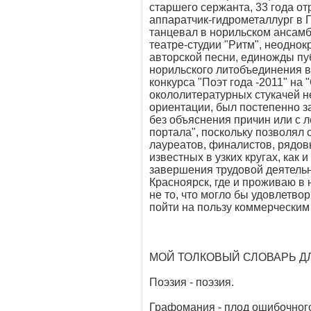
старшего сержанта, 33 года о
аппаратчик-гидрометаллург в 
танцевал в норильском ансамб
театре-студии "Ритм", неодно
авторской песни, единожды пу
норильского литобъединения в
конкурса "Поэт года -2011" на 
окололитературных стукачей н
ориентации, был постепенно з
без объяснения причин или с 
портала", поскольку позволял
лауреатов, финалистов, рядов
известных в узких кругах, как
завершения трудовой деятельно
Красноярск, где и проживаю в 
не то, что могло бы удовлетвор
пойти на пользу коммерческим
МОЙ ТОЛКОВЫЙ СЛОВАРЬ Д
Поэзия - поэзия.
Графомания - плод ошибочного 