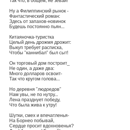
Так что, в общем, не зевай!
Ну а Филиппинский рынок -
Фантастический роман:
Здесь от запахов-новинок
Будешь постоянно пьян...
Китаяночка-туристка
Целый день дрожмя дрожит:
Выкуп требует расписка,
Чтобы "каннибал" был сыт!
Он торговый дом построит_
Не один, а даже два:
Много долларов освоит-
Так что кругом голова...
Но деревня "людоедов"
Нам увы, не по нутру...
Лена празднует победу,
Что была жива к утру!
Шутки, смех и впечатленья-
На Борнео побывай,
Сердце просит вдохновенья?