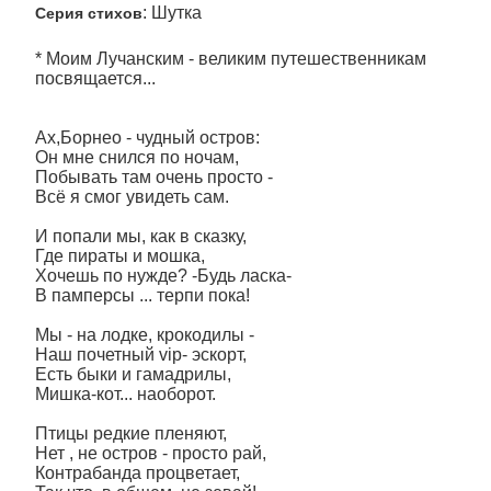
: Шутка
Серия стихов
* Моим Лучанским - великим путешественникам
посвящается...
Ах,Борнео - чудный остров:
Он мне снился по ночам,
Побывать там очень просто -
Всё я смог увидеть сам.
И попали мы, как в сказку,
Где пираты и мошка,
Хочешь по нужде? -Будь ласка-
В памперсы ... терпи пока!
Мы - на лодке, крокодилы -
Наш почетный vip- эскорт,
Есть быки и гамадрилы,
Мишка-кот... наоборот.
Птицы редкие пленяют,
Нет , не остров - просто рай,
Контрабанда процветает,