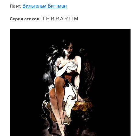
:
Вильгельм Виттман
Поэт
: T E R R A R U M
Серия стихов