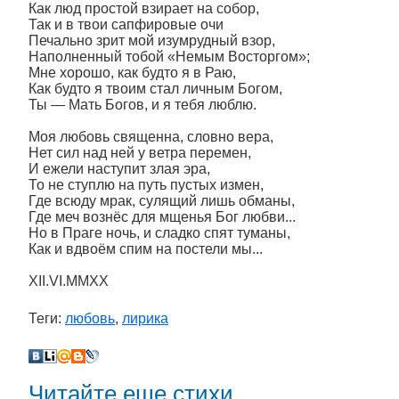
Как люд простой взирает на собор,
Так и в твои сапфировые очи
Печально зрит мой изумрудный взор,
Наполненный тобой «Немым Восторгом»;
Мне хорошо, как будто я в Раю,
Как будто я твоим стал личным Богом,
Ты — Мать Богов, и я тебя люблю.
Моя любовь священна, словно вера,
Нет сил над ней у ветра перемен,
И ежели наступит злая эра,
То не ступлю на путь пустых измен,
Где всюду мрак, сулящий лишь обманы,
Где меч вознёс для мщенья Бог любви...
Но в Праге ночь, и сладко спят туманы,
Как и вдвоём спим на постели мы...
XII.VI.MMXX
Теги:
любовь
,
лирика
Читайте еще стихи