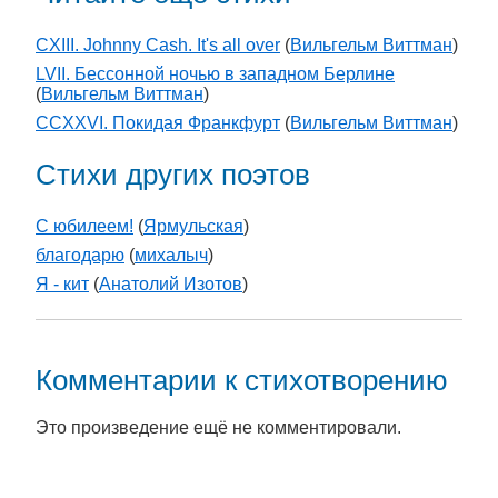
CXIII. Johnny Cash. It's all over
(
Вильгельм Виттман
)
LVII. Бессонной ночью в западном Берлине
(
Вильгельм Виттман
)
CCXXVI. Покидая Франкфурт
(
Вильгельм Виттман
)
Стихи других поэтов
С юбилеем!
(
Ярмульская
)
благодарю
(
михалыч
)
Я - кит
(
Анатолий Изотов
)
Комментарии к стихотворению
Это произведение ещё не комментировали.