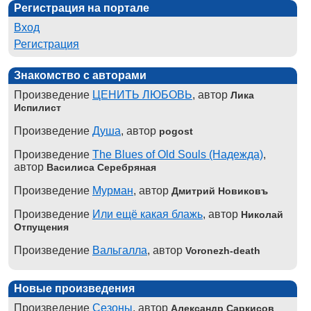
Регистрация на портале
Вход
Регистрация
Знакомство с авторами
Произведение
ЦЕНИТЬ ЛЮБОВЬ
, автор
Лика
Испилист
Произведение
Душа
, автор
pogost
Произведение
The Blues of Old Souls (Надежда)
,
автор
Василиса Серебряная
Произведение
Мурман
, автор
Дмитрий Новиковъ
Произведение
Или ещё какая блажь
, автор
Николай
Отпущения
Произведение
Вальгалла
, автор
Voronezh-death
Новые произведения
Произведение
Сезоны
, автор
Александр Саркисов