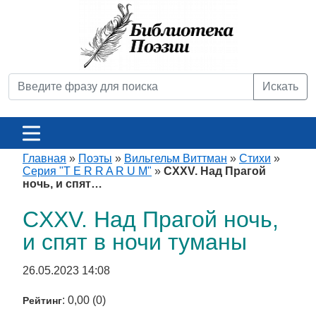
Искать
Главная
»
Поэты
»
Вильгельм Виттман
»
Стихи
»
Серия "T E R R A R U M"
»
CXXV. Над Прагой
ночь, и спят…
CXXV. Над Прагой ночь,
и спят в ночи туманы
26.05.2023 14:08
: 0,00 (0)
Рейтинг