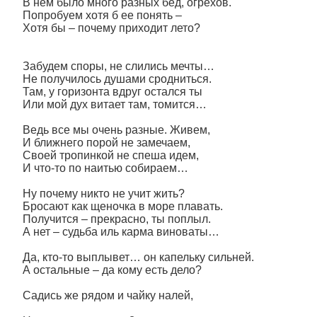
В нем было много разных бед, огрехов.
Попробуем хотя б ее понять –
Хотя бы – почему приходит лето?
Забудем споры, не слились мечты…
Не получилось душами сродниться.
Там, у горизонта вдруг остался ты
Или мой дух витает там, томится…
Ведь все мы очень разные. Живем,
И ближнего порой не замечаем,
Своей тропинкой не спеша идем,
И что-то по наитью собираем…
Ну почему никто не учит жить?
Бросают как щеночка в море плавать.
Получится – прекрасно, ты поплыл.
А нет – судьба иль карма виноваты…
Да, кто-то выплывет… он капельку сильней.
А остальные – да кому есть дело?
Садись же рядом и чайку налей,