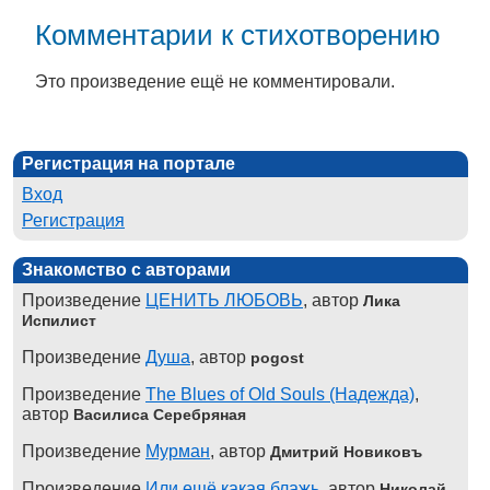
Комментарии к стихотворению
Это произведение ещё не комментировали.
Регистрация на портале
Вход
Регистрация
Знакомство с авторами
Произведение
ЦЕНИТЬ ЛЮБОВЬ
, автор
Лика
Испилист
Произведение
Душа
, автор
pogost
Произведение
The Blues of Old Souls (Надежда)
,
автор
Василиса Серебряная
Произведение
Мурман
, автор
Дмитрий Новиковъ
Произведение
Или ещё какая блажь
, автор
Николай