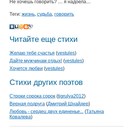
Не хочешь говорить? … я надоела…
Теги:
жизнь
,
судьба
,
говорить
Читайте еще стихи
Желаю тебе счастья
(
vestules
)
Дайте мужчинам отдых!
(
vestules
)
Хочется любви
(
vestules
)
Стихи других поэтов
Строки сорока сорок
(
tigrulya2012
)
Верная подруга
(
Дмитрий Шнайдер
)
Любовь - сердец двух единенье...
(
Татьяна
Ковалева
)