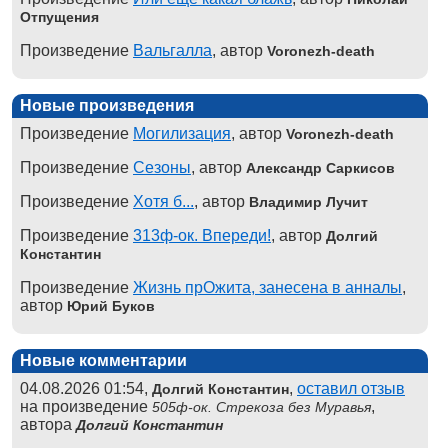
Отпущения
Произведение
Вальгалла
, автор
Voronezh-death
Новые произведения
Произведение
Могилизация
, автор
Voronezh-death
Произведение
Сезоны
, автор
Александр Саркисов
Произведение
Хотя б...
, автор
Владимир Лучит
Произведение
313ф-ок. Впереди!
, автор
Долгий
Константин
Произведение
Жизнь прОжита, занесена в анналы
,
автор
Юрий Буков
Новые комментарии
04.08.2026 01:54,
,
оставил отзыв
Долгий Константин
на произведение
,
505ф-ок. Стрекоза без Муравья
автора
Долгий Константин