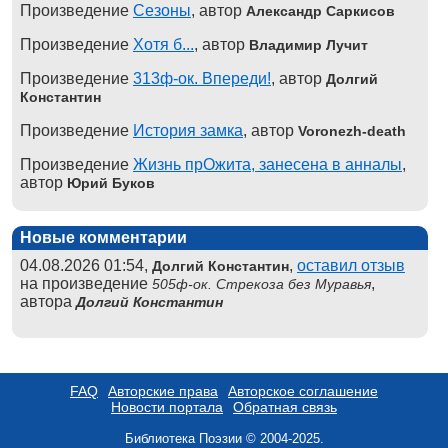
Произведение
Сезоны
, автор
Александр Саркисов
Произведение
Хотя б...
, автор
Владимир Лучит
Произведение
313ф-ок. Впереди!
, автор
Долгий
Константин
Произведение
История замка
, автор
Voronezh-death
Произведение
Жизнь прОжита, занесена в анналы
,
автор
Юрий Буков
Новые комментарии
04.08.2026 01:54,
,
оставил отзыв
Долгий Константин
на произведение
,
505ф-ок. Стрекоза без Муравья
автора
Долгий Константин
FAQ
Авторские права
Авторское соглашение
Новости портала
Обратная связь
Библиотека Поэзии © 2004-2025.