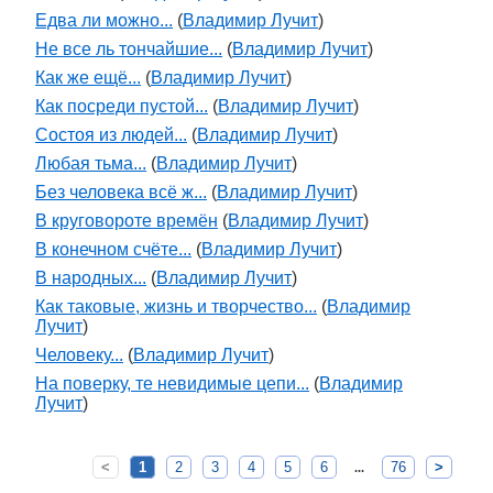
Едва ли можно...
(
Владимир Лучит
)
Не все ль тончайшие...
(
Владимир Лучит
)
Как же ещё...
(
Владимир Лучит
)
Как посреди пустой...
(
Владимир Лучит
)
Состоя из людей...
(
Владимир Лучит
)
Любая тьма...
(
Владимир Лучит
)
Без человека всё ж...
(
Владимир Лучит
)
В круговороте времён
(
Владимир Лучит
)
В конечном счёте...
(
Владимир Лучит
)
В народных...
(
Владимир Лучит
)
Как таковые, жизнь и творчество...
(
Владимир
Лучит
)
Человеку...
(
Владимир Лучит
)
На поверку, те невидимые цепи...
(
Владимир
Лучит
)
<
1
2
3
4
5
6
76
>
...