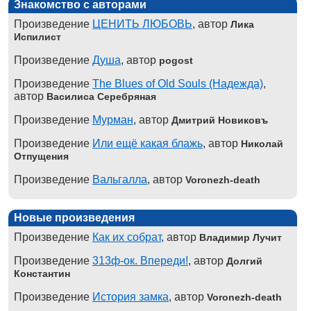
Знакомство с авторами
Произведение
ЦЕНИТЬ ЛЮБОВЬ
, автор
Лика
Испилист
Произведение
Душа
, автор
pogost
Произведение
The Blues of Old Souls (Надежда)
,
автор
Василиса Серебряная
Произведение
Мурман
, автор
Дмитрий Новиковъ
Произведение
Или ещё какая блажь
, автор
Николай
Отпущения
Произведение
Вальгалла
, автор
Voronezh-death
Новые произведения
Произведение
Как их собрат
, автор
Владимир Лучит
Произведение
313ф-ок. Впереди!
, автор
Долгий
Константин
Произведение
История замка
, автор
Voronezh-death