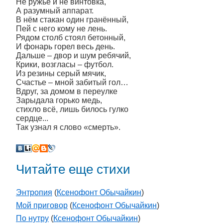
Не ружьё и не винтовка,
А разумный аппарат.
В нём стакан один гранённый,
Пей с него кому не лень.
Рядом столб стоял бетонный,
И фонарь горел весь день.
Дальше – двор и шум ребячий,
Крики, возгласы – футбол.
Из резины серый мячик,
Счастье – мной забитый гол…
Вдруг, за домом в переулке
Зарыдала горько медь,
стихло всё, лишь билось гулко
сердце...
Так узнал я слово «смерть».
Читайте еще стихи
Энтропия
(
Ксенофонт Обычайкин
)
Мой приговор
(
Ксенофонт Обычайкин
)
По нутру
(
Ксенофонт Обычайкин
)