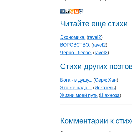
Читайте еще стихи
Экономика.
(
ravel2
)
ВОРОВСТВО.
(
ravel2
)
Чёрно - белое.
(
ravel2
)
Стихи других поэто
Бога - в душу...
(
Серж Хан
)
Это же надо…
(
Искатель
)
Жизни моей путь
(
Шахноза
)
Комментарии к сти