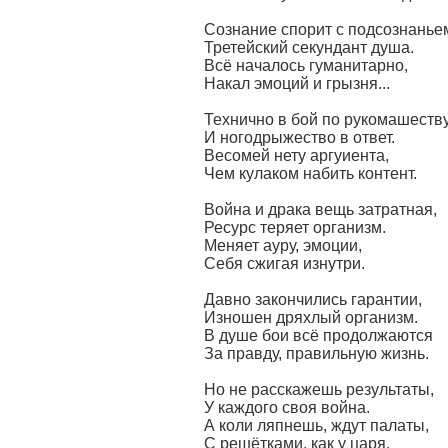
Сознание спорит с подсознанье
Третейский секундант душа.
Всё началось гуманитарно,
Накал эмоций и грызня...
Технично в бой по рукомашеству
И ногодрыжество в ответ.
Весомей нету аргуиента,
Чем кулаком набить контент.
Война и драка вещь затратная,
Ресурс теряет организм.
Меняет ауру, эмоции,
Себя сжигая изнутри.
Давно закончились гарантии,
Изношен дряхлый организм.
В душе бои всё продолжаются
За правду, правильную жизнь.
Но не расскажешь результаты,
У каждого своя война.
А коли ляпнешь, ждут палаты,
С решётками, как у царя.