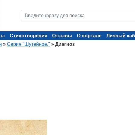
ты
Стихотворения
Отзывы
О портале
Личный каб
и
»
Серия "Шутейное."
»
Диагноз