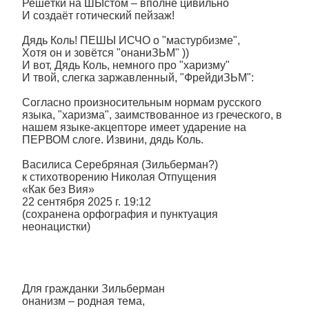
Решётки на ШЫстом – вполне цивильно
И создаёт готический пейзаж!
Дядь Коль! ПЕШЫ ИСЧО о "мастурбизме",
Хотя он и зовётся "онаниЗЬМ" ))
И вот, Дядь Коль, немного про "харизму"
И твой, слегка заржавленный, "ФрейдиЗЬМ":
Согласно произносительным нормам русского
языка, "харизма", заимствованное из греческого, в
нашем языке-акцепторе имеет ударение на
ПЕРВОМ слоге. Извини, дядь Коль.
Василиса Серебряная (Зильберман?)
к стихотворению Николая Отпущения
«Как без Вия»
22 сентября 2025 г. 19:12
(сохранена орфография и пунктуация
неонацистки)
Для гражданки Зильберман
онанизм – родная тема,