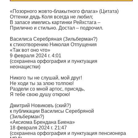
«Позорного жовто-блакытного флага» (Цитата)
Оттенки дядь Коля всегда не любил;
В запасе имелись картинки Рейхстага –
Прилично и стильно. Достал – подрочил.
Василиса Серебряная (Зильберман?)
к стихотворению Николая Отпущения
«Так вот оно что»
9 февраля 2024 г. 4:01
(сохранена орфография и пунктуация
неонацистки)
Никого ты не слушай, мой друг!
Не ходи ты за злою толпою!
Раздели со мной артос, присядь,
Я тебе свою душу открою!
Дмитрий Новиковъ (ский?)
к публикации Василисы Серебряной
(Зильберман?)
«Аксиома Брендана Биена»
18 февраля 2024 г. 21:47
(сохранена орфография и пунктуация пенсионера