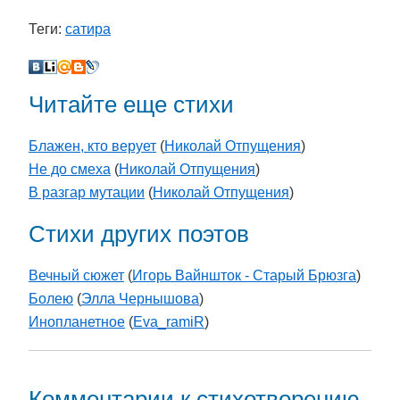
Теги:
сатира
Читайте еще стихи
Блажен, кто верует
(
Николай Отпущения
)
Не до смеха
(
Николай Отпущения
)
В разгар мутации
(
Николай Отпущения
)
Стихи других поэтов
Вечный сюжет
(
Игорь Вайншток - Старый Брюзга
)
Болею
(
Элла Чернышова
)
Инопланетное
(
Eva_ramiR
)
Комментарии к стихотворению