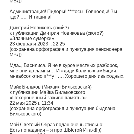
МВД)
Администрация! Пидоры! ****осы! Говноеды! Вы
где? ….. И тишина!
Дмитрий Новиковъ (ский?)
к публикации Дмитрия Новиковъа (ского?)
«Злачные сумерки»
23 февраля 2023 г. 22:25
(сохранена орфография и пунктуация пенсионера
МВД)
Мда.., Василиса. Я не в курсе местных разборок,
мне они до лампы… И «дяди Колины» амбиции,
мнеабсолютно п***у ! …. Хорошего дня ивыходных.
Майк Бильков (Михаил Бильковский)
к публикации Майка Бильковского
«Похороненный заживо памятью»
22 мая 2025 г. 11:34
(сохранена орфография и пунктуация быдлана
Бильковского)
Мой Светлый Образ подан очень стильно:
Есть попадания – я про ШЫстой Итаж!! ))