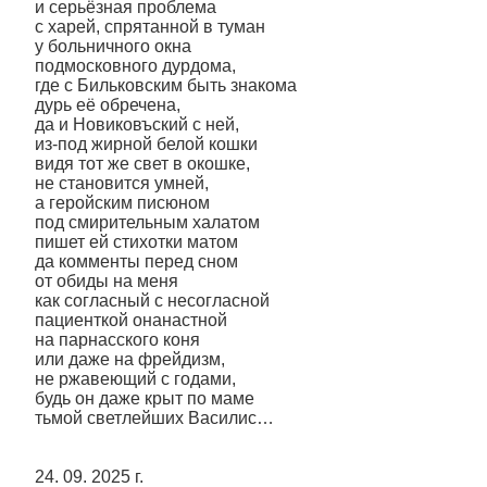
и серьёзная проблема
с харей, спрятанной в туман
у больничного окна
подмосковного дурдома,
где с Бильковским быть знакома
дурь её обречена,
да и Новиковъский с ней,
из-под жирной белой кошки
видя тот же свет в окошке,
не становится умней,
а геройским писюном
под смирительным халатом
пишет ей стихотки матом
да комменты перед сном
от обиды на меня
как согласный с несогласной
пациенткой онанастной
на парнасского коня
или даже на фрейдизм,
не ржавеющий с годами,
будь он даже крыт по маме
тьмой светлейших Василис…
24. 09. 2025 г.