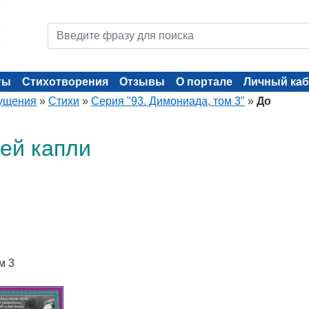
ты
Стихотворения
Отзывы
О портале
Личный каб
ущения
»
Стихи
»
Серия "93. Димониада, том 3"
»
До
ей капли
м 3