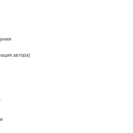
щения
уация автора)
,
ли