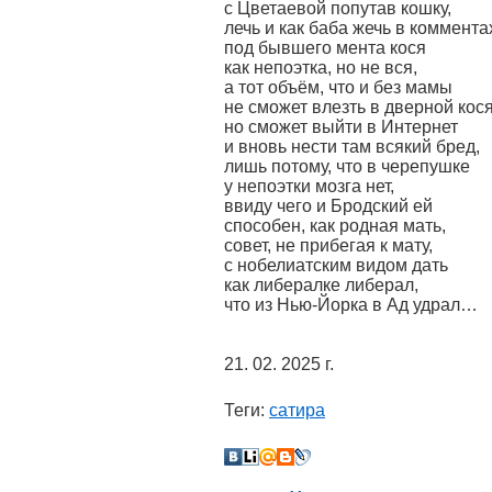
с Цветаевой попутав кошку,
лечь и как баба жечь в коммента
под бывшего мента кося
как непоэтка, но не вся,
а тот объём, что и без мамы
не сможет влезть в дверной кося
но сможет выйти в Интернет
и вновь нести там всякий бред,
лишь потому, что в черепушке
у непоэтки мозга нет,
ввиду чего и Бродский ей
способен, как родная мать,
совет, не прибегая к мату,
с нобелиатским видом дать
как либералке либерал,
что из Нью-Йорка в Ад удрал…
21. 02. 2025 г.
Теги:
сатира