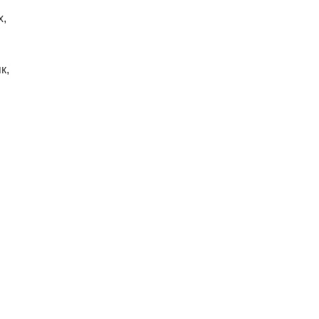
х,
к,