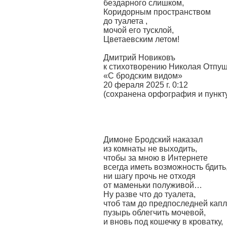
бездарного слишком,
Коридорным пространством
до туалета ,
мочой его тусклой,
Цветаевским летом!
Дмитрий Новиковъ
к стихотворению Николая Отпу
«С бродским видом»
20 фераля 2025 г. 0:12
(сохранена орфография и пункт
Димоне Бродский наказал
из комнаты не выходить,
чтобы за мною в Интернете
всегда иметь возможность бдить
ни шагу прочь не отходя
от маменьки полуживой…
Ну разве что до туалета,
чтоб там до предпоследней кап
пузырь облегчить мочевой,
и вновь под кошечку в кроватку,