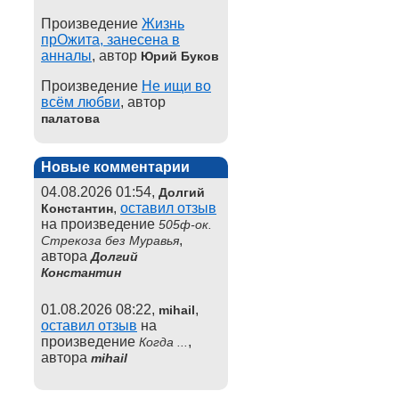
Произведение
Жизнь
прОжита, занесена в
анналы
, автор
Юрий Буков
Произведение
Не ищи во
всём любви
, автор
палатова
Новые комментарии
04.08.2026 01:54,
Долгий
,
оставил отзыв
Константин
на произведение
505ф-ок.
,
Стрекоза без Муравья
автора
Долгий
Константин
01.08.2026 08:22,
,
mihail
оставил отзыв
на
произведение
,
Когда ...
автора
mihail