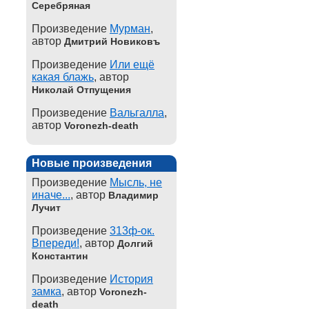
Серебряная
Произведение
Мурман
,
автор
Дмитрий Новиковъ
Произведение
Или ещё
какая блажь
, автор
Николай Отпущения
Произведение
Вальгалла
,
автор
Voronezh-death
Новые произведения
Произведение
Мысль, не
иначе...
, автор
Владимир
Лучит
Произведение
313ф-ок.
Впереди!
, автор
Долгий
Константин
Произведение
История
замка
, автор
Voronezh-
death