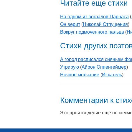
Читайте еще стихи
На одном из вокзалов Парнаса
(
Он верит
(
Николай Отпущения
)
Вокруг подмоченного пальца
(
Ни
Стихи других поэто
А город расписался сияньем фон
Утрирую
(
Айрон Оппенгеймер
)
Ночное молчание
(
Искатель
)
Комментарии к сти
Это произведение ещё не комм