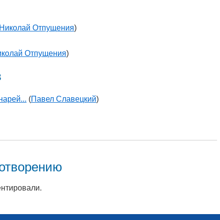
Николай Отпущения
)
колай Отпущения
)
в
арей...
(
Павел Славецкий
)
хотворению
ентировали.