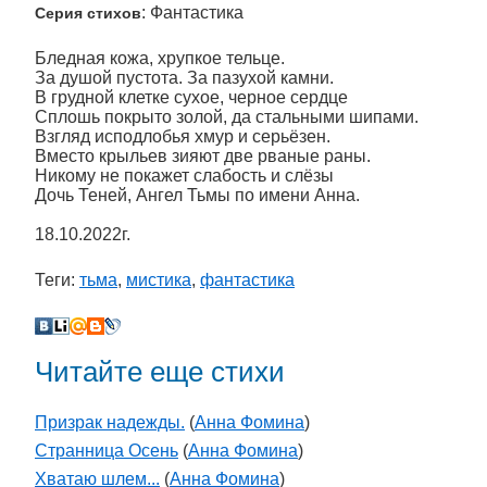
: Фантастика
Серия стихов
Бледная кожа, хрупкое тельце.
За душой пустота. За пазухой камни.
В грудной клетке сухое, черное сердце
Сплошь покрыто золой, да стальными шипами.
Взгляд исподлобья хмур и серьёзен.
Вместо крыльев зияют две рваные раны.
Никому не покажет слабость и слёзы
Дочь Теней, Ангел Тьмы по имени Анна.
18.10.2022г.
Теги:
тьма
,
мистика
,
фантастика
Читайте еще стихи
Призрак надежды.
(
Анна Фомина
)
Странница Осень
(
Анна Фомина
)
Хватаю шлем...
(
Анна Фомина
)