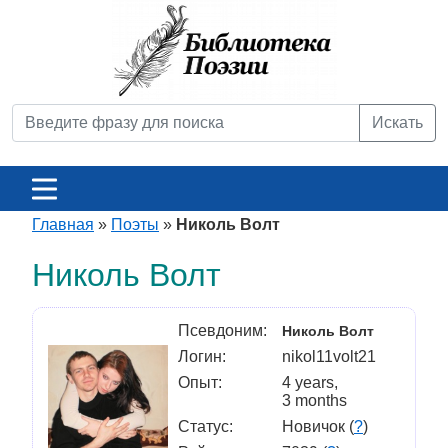
Искать
Главная
»
Поэты
»
Николь Волт
Николь Волт
Псевдоним:
Николь Волт
Логин:
nikol11volt21
Опыт:
4 years,
3 months
Статус:
Новичок (
?
)