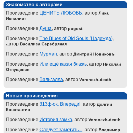
Знакомство с авторами
Произведение
ЦЕНИТЬ ЛЮБОВЬ
, автор
Лика
Испилист
Произведение
Душа
, автор
pogost
Произведение
The Blues of Old Souls (Надежда)
,
автор
Василиса Серебряная
Произведение
Мурман
, автор
Дмитрий Новиковъ
Произведение
Или ещё какая блажь
, автор
Николай
Отпущения
Произведение
Вальгалла
, автор
Voronezh-death
Новые произведения
Произведение
313ф-ок. Впереди!
, автор
Долгий
Константин
Произведение
История замка
, автор
Voronezh-death
Произведение
Следует заметить...
, автор
Владимир