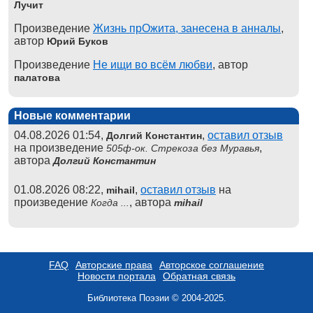
Лучит
Произведение
Жизнь прОжита, занесена в анналы
,
автор
Юрий Буков
Произведение
Не ищи во всём любви
, автор
палатова
Новые комментарии
04.08.2026 01:54,
,
оставил отзыв
Долгий Константин
на произведение
,
505ф-ок. Стрекоза без Муравья
автора
Долгий Константин
01.08.2026 08:22,
,
оставил отзыв
на
mihail
произведение
, автора
Когда ...
mihail
FAQ
Авторские права
Авторское соглашение
Новости портала
Обратная связь
Библиотека Поэзии © 2004-2025.