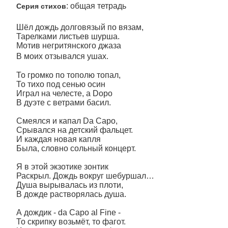
: общая тетрадь
Серия стихов
Шёл дождь долговязый по вязам,
Тарелками листьев шурша.
Мотив негритянского джаза
В моих отзывался ушах.
То громко по тополю топал,
То тихо под сенью осин
Играл на челесте, а Dopo
В дуэте с ветрами басил.
Смеялся и капал Da Capo,
Срывался на детский фальцет.
И каждая новая капля
Была, словно сольный концерт.
Я в этой экзотике зонтик
Раскрыл. Дождь вокруг шебуршал…
Душа вырывалась из плоти,
В дожде растворялась душа.
А дождик - da Capo al Fine -
То скрипку возьмёт, то фагот.