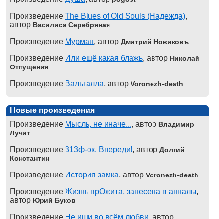
Произведение
The Blues of Old Souls (Надежда)
,
автор
Василиса Серебряная
Произведение
Мурман
, автор
Дмитрий Новиковъ
Произведение
Или ещё какая блажь
, автор
Николай
Отпущения
Произведение
Вальгалла
, автор
Voronezh-death
Новые произведения
Произведение
Мысль, не иначе...
, автор
Владимир
Лучит
Произведение
313ф-ок. Впереди!
, автор
Долгий
Константин
Произведение
История замка
, автор
Voronezh-death
Произведение
Жизнь прОжита, занесена в анналы
,
автор
Юрий Буков
Произведение
Не ищи во всём любви
, автор