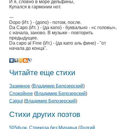
И я, словно в море дельфины,
Купался в гармонии нот.
---
Dopo (Ит. ) - (допо) - потом, после.
Da Capo (Ит. ) - (да капо) - буквально - «с головы»,
с начала, заново. В музыке - повторить
предыдущее.
Da capo al Fine (Ит.) - (да капо аль фине) - "от
начала до конца".
Читайте еще стихи
Зазимное
(
Владимир Белозерский
)
Спокойное
(
Владимир Белозерский
)
Сatgut
(
Владимир Белозерский
)
Стихи других поэтов
505ф-ок. Стрекоза без Муравья
(
Долгий