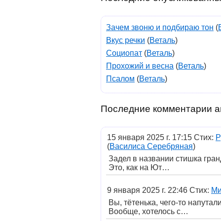
Зачем звоню и подбираю тон
(
Вкус речки
(
Веталь
)
Социопат
(
Веталь
)
Прохожий и весна
(
Веталь
)
Псалом
(
Веталь
)
Последние комментарии а
15 января 2025 г. 17:15 Стих:
Р
(
Василиса Серебряная
)
Задел в названии стишка гранд
Это, как на Ют…
9 января 2025 г. 22:46 Стих:
Ми
Вы, тётенька, чего-то напутал
Вообще, хотелось с…