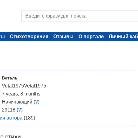
ты
Стихотворения
Отзывы
О портале
Личный каб
Веталь
Vetal1975Vetal1975
7 years, 8 months
Начинающий (
?
)
29118 (
?
)
ия автора
(189)
е стихи