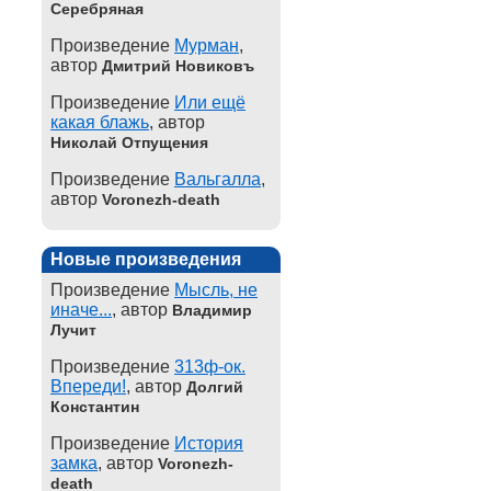
Серебряная
Произведение
Мурман
,
автор
Дмитрий Новиковъ
Произведение
Или ещё
какая блажь
, автор
Николай Отпущения
Произведение
Вальгалла
,
автор
Voronezh-death
Новые произведения
Произведение
Мысль, не
иначе...
, автор
Владимир
Лучит
Произведение
313ф-ок.
Впереди!
, автор
Долгий
Константин
Произведение
История
замка
, автор
Voronezh-
death