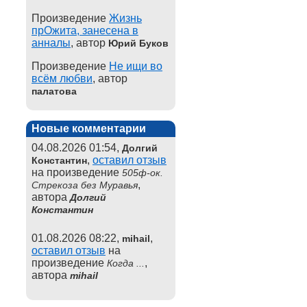
Произведение
Жизнь
прОжита, занесена в
анналы
, автор
Юрий Буков
Произведение
Не ищи во
всём любви
, автор
палатова
Новые комментарии
04.08.2026 01:54,
Долгий
,
оставил отзыв
Константин
на произведение
505ф-ок.
,
Стрекоза без Муравья
автора
Долгий
Константин
01.08.2026 08:22,
,
mihail
оставил отзыв
на
произведение
,
Когда ...
автора
mihail