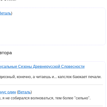
Веталь
)
втора
усальные Сезоны Древнерусской Словесности
иозный, конечно, а читаешь и... капслок баюкает печали.
нус один
(
Веталь
)
и, я не собирался волноваться, тем более "сильно".