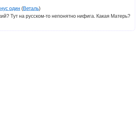
нус один
(
Веталь
)
ий? Тут на русском-то непонятно нифига. Какая Матерь?