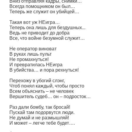
Вниз отправляя кадры, снимки…
Всегда помощником он был…
Теперь же служит он убийцей…
Такая вот уж НЕигра…
Теперь она лишь для бездушных...
Ведь не приводит до добра
Все, что войне безумной служит…
Не оператор виноват
В руках лишь пульт
Не промахнуться!
И превратилась НЕигра
В убийства… и пора рехнуться!
Перехожу в убогий слэнг,
Чтоб понял каждый, чтобы просто
Всем объяснить – не человек
Вершитель судеб… он – подросток…
Раз дали бомбу, так бросай!
Пускай там подорвутся люди.
Не думай и не размышляй!
И может – легче тебе будет….