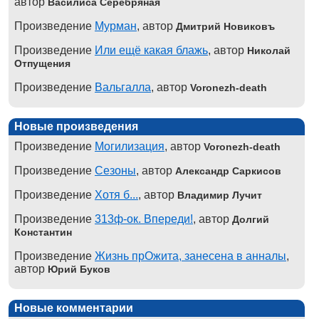
автор
Василиса Серебряная
Произведение
Мурман
, автор
Дмитрий Новиковъ
Произведение
Или ещё какая блажь
, автор
Николай
Отпущения
Произведение
Вальгалла
, автор
Voronezh-death
Новые произведения
Произведение
Могилизация
, автор
Voronezh-death
Произведение
Сезоны
, автор
Александр Саркисов
Произведение
Хотя б...
, автор
Владимир Лучит
Произведение
313ф-ок. Впереди!
, автор
Долгий
Константин
Произведение
Жизнь прОжита, занесена в анналы
,
автор
Юрий Буков
Новые комментарии