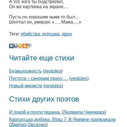
А тот, кого ты подстрелил,
Он же картинка на экране…
Пусть он хорошим чьим-то был…
Шептал он, умирая: «…. Мама….»
Теги:
убийства
,
игрушка
,
дрон
Читайте еще стихи
Безвыходность
(
vestules
)
Пустота – синоним праху….
(
vestules
)
Новый министр
(
vestules
)
Стихи других поэтов
И покой,и почти тишина.
(
Людмила Чинякова
)
Карпатська добірка. Вірш 7. В Яремче приїжджали
(
Дмитро Овсієнко
)