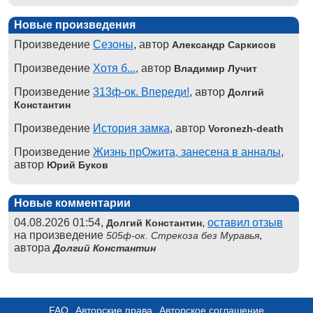
Новые произведения
Произведение
Сезоны
, автор
Александр Саркисов
Произведение
Хотя б...
, автор
Владимир Лучит
Произведение
313ф-ок. Впереди!
, автор
Долгий
Константин
Произведение
История замка
, автор
Voronezh-death
Произведение
Жизнь прОжита, занесена в анналы
,
автор
Юрий Буков
Новые комментарии
04.08.2026 01:54,
,
оставил отзыв
Долгий Константин
на произведение
,
505ф-ок. Стрекоза без Муравья
автора
Долгий Константин
FAQ
Авторские права
Авторское соглашение