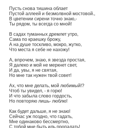
Пусть снова тишина облает
Пустой аллеей и безмолвной мостовой.,
В цветении сирени точно знаю,-
Ты рядом, ты всегда со мной!
В садах туманных дремлет утро,
Сама по краешку брожу,
А на душе тоскливо, мокро, жутко,
Что места я себе не нахожу!
А, впрочем, знаю, я звезда простая,
Я далеко и мой не меркнет свет,
И да, увы, я не святая,
Но мне так нужен твой совет!
Ах, что мне делать, мой любимый!?
Чтоб ты увидел, - я горю!
И что забыла слово гордость,
Но повторяю лишь- люблю!
Как будет дальше, я не знаю!
Сейчас уж поздно, что гадать,
Мне одинаково бессмертно,
С тобой мне быть иль пропадать!