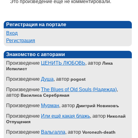
Это произведение ещё не комментировали.
Регистрация на портале
Вход
Регистрация
Знакомство с авторами
Произведение
ЦЕНИТЬ ЛЮБОВЬ
, автор
Лика
Испилист
Произведение
Душа
, автор
pogost
Произведение
The Blues of Old Souls (Надежда)
,
автор
Василиса Серебряная
Произведение
Мурман
, автор
Дмитрий Новиковъ
Произведение
Или ещё какая блажь
, автор
Николай
Отпущения
Произведение
Вальгалла
, автор
Voronezh-death