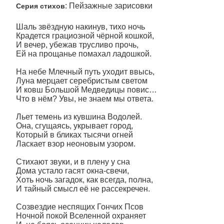
: Пейзажные зарисовки
Серия стихов
Шаль звёздную накинув, тихо ночь
Крадется грациозной чёрной кошкой,
И вечер, убежав трусливо прочь,
Ей на прощанье помахал ладошкой.
На небе Млечный путь уходит ввысь,
Луна мерцает серебристым светом
И ковш Большой Медведицы повис…
Что в нём? Увы, не знаем мы ответа.
Льет темень из кувшина Водолей.
Она, сгущаясь, укрывает город,
Который в бликах тысячи огней
Ласкает взор неоновым узором.
Стихают звуки, и в плену у сна
Дома устало гасят окна-свечи,
Хоть ночь загадок, как всегда, полна,
И тайный смысл её не рассекречен.
Созвездие неспящих Гончих Псов
Ночной покой Вселенной охраняет