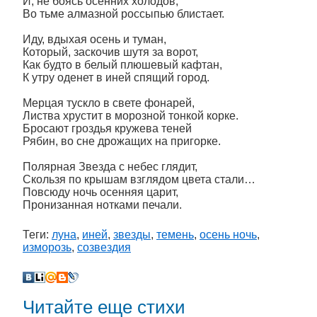
И, не боясь осенних холодов,
Во тьме алмазной россыпью блистает.
Иду, вдыхая осень и туман,
Который, заскочив шутя за ворот,
Как будто в белый плюшевый кафтан,
К утру оденет в иней спящий город.
Мерцая тускло в свете фонарей,
Листва хрустит в морозной тонкой корке.
Бросают гроздья кружева теней
Рябин, во сне дрожащих на пригорке.
Полярная Звезда с небес глядит,
Скользя по крышам взглядом цвета стали…
Повсюду ночь осенняя царит,
Пронизанная нотками печали.
Теги:
луна
,
иней
,
звезды
,
темень
,
осень ночь
,
изморозь
,
созвездия
Читайте еще стихи