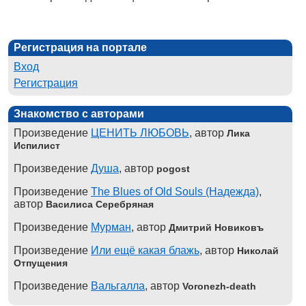
Регистрация на портале
Вход
Регистрация
Знакомство с авторами
Произведение
ЦЕНИТЬ ЛЮБОВЬ
, автор
Лика
Испилист
Произведение
Душа
, автор
pogost
Произведение
The Blues of Old Souls (Надежда)
,
автор
Василиса Серебряная
Произведение
Мурман
, автор
Дмитрий Новиковъ
Произведение
Или ещё какая блажь
, автор
Николай
Отпущения
Произведение
Вальгалла
, автор
Voronezh-death