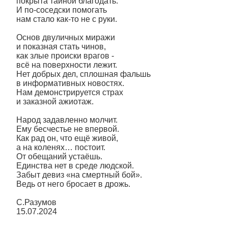
покрыта тайной благодать.
И по-соседски помогать
нам стало как-то не с руки.
Основ двуличных миражи
и показная стать чинов,
как злые происки врагов -
всё на поверхности лежит.
Нет добрых дел, сплошная фальшь
в информативных новостях.
Нам демонстрируется страх
и заказной ажиотаж.
Народ задавленно молчит.
Ему бесчестье не впервой.
Как рад он, что ещё живой,
а на коленях… постоит.
От обещаний устаёшь.
Единства нет в среде людской.
Забыт девиз «на смертный бой».
Ведь от него бросает в дрожь.
С.Разумов
15.07.2024