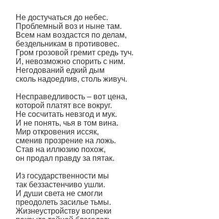
Не достучаться до небес.
Проблемный воз и ныне там.
Всем нам воздастся по делам,
бездельникам в противовес.
Гром грозовой гремит средь туч.
И, невозможно спорить с ним.
Негодований едкий дым
сколь надоедлив, столь живуч.
Несправедливость – вот цена,
которой платят все вокруг.
Не сосчитать невзгод и мук.
И не понять, чья в том вина.
Мир откровения иссяк,
сменив прозрение на ложь.
Став на иллюзию похож,
он продал правду за пятак.
Из государственности мы
так беззастенчиво ушли.
И души света не смогли
преодолеть засилье тьмы.
Жизнеустройству вопреки