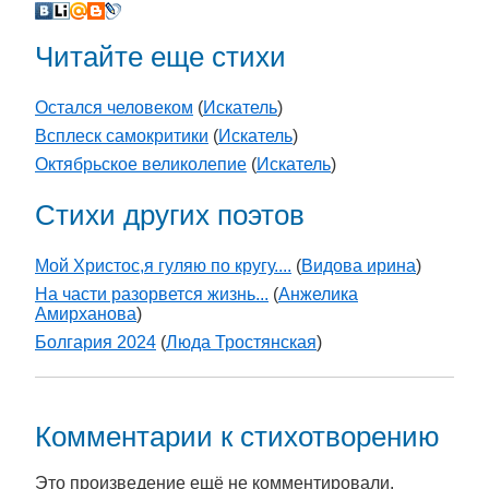
Читайте еще стихи
Остался человеком
(
Искатель
)
Всплеск самокритики
(
Искатель
)
Октябрьское великолепие
(
Искатель
)
Стихи других поэтов
Мой Христос,я гуляю по кругу....
(
Видова ирина
)
На части разорвется жизнь...
(
Анжелика
Амирханова
)
Болгария 2024
(
Люда Тростянская
)
Комментарии к стихотворению
Это произведение ещё не комментировали.