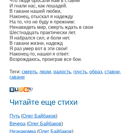
Что люди бросали нам в ставни
И гнали нас, как лошадей.
В гавани нашей любви,
Наконец, отыскал я надежду
На то, что не буду я прежним:
Ненавидеть мир, смерть ждать в свои
Шестнадцать практически лет.
Я набрался сил, и боли нет.
В гавани жизни, надежд
Я раз умер вот в эти свои!
Наконец-то, нашел я ответ:
Возрождаюсь, проиграв все бои.
Теги:
смерть
,
люди
,
радость
,
грусть
,
образ
,
ставни
,
гавани
Читайте еще стихи
Путь
(
Олег Байбаков
)
Вечера
(
Олег Байбаков
)
Незнакомка
(
Олег Байбаков
)