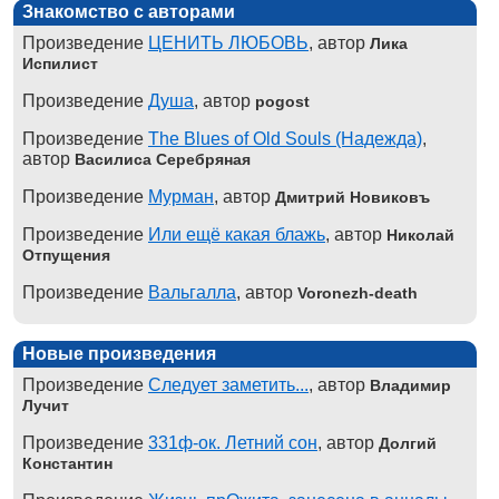
Знакомство с авторами
Произведение
ЦЕНИТЬ ЛЮБОВЬ
, автор
Лика
Испилист
Произведение
Душа
, автор
pogost
Произведение
The Blues of Old Souls (Надежда)
,
автор
Василиса Серебряная
Произведение
Мурман
, автор
Дмитрий Новиковъ
Произведение
Или ещё какая блажь
, автор
Николай
Отпущения
Произведение
Вальгалла
, автор
Voronezh-death
Новые произведения
Произведение
Следует заметить...
, автор
Владимир
Лучит
Произведение
331ф-ок. Летний сон
, автор
Долгий
Константин