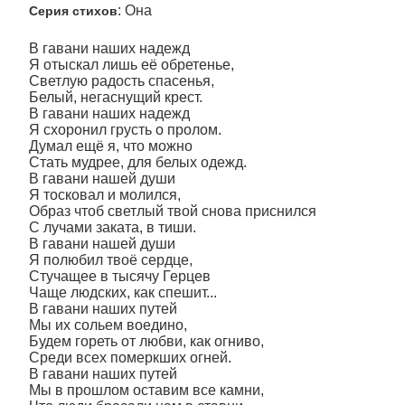
: Она
Серия стихов
В гавани наших надежд
Я отыскал лишь её обретенье,
Светлую радость спасенья,
Белый, негаснущий крест.
В гавани наших надежд
Я схоронил грусть о пролом.
Думал ещё я, что можно
Стать мудрее, для белых одежд.
В гавани нашей души
Я тосковал и молился,
Образ чтоб светлый твой снова приснился
С лучами заката, в тиши.
В гавани нашей души
Я полюбил твоё сердце,
Стучащее в тысячу Герцев
Чаще людских, как спешит...
В гавани наших путей
Мы их сольем воедино,
Будем гореть от любви, как огниво,
Среди всех померкших огней.
В гавани наших путей
Мы в прошлом оставим все камни,