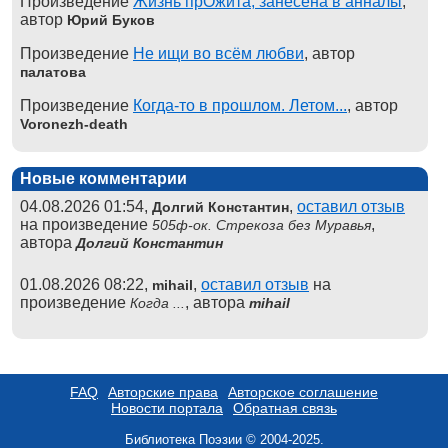
Произведение
Жизнь прОжита, занесена в анналы
,
автор
Юрий Буков
Произведение
Не ищи во всём любви
, автор
палатова
Произведение
Когда-то в прошлом. Летом...
, автор
Voronezh-death
Новые комментарии
04.08.2026 01:54,
,
оставил отзыв
Долгий Константин
на произведение
,
505ф-ок. Стрекоза без Муравья
автора
Долгий Константин
01.08.2026 08:22,
,
оставил отзыв
на
mihail
произведение
, автора
Когда ...
mihail
FAQ
Авторские права
Авторское соглашение
Новости портала
Обратная связь
Библиотека Поэзии © 2004-2025.