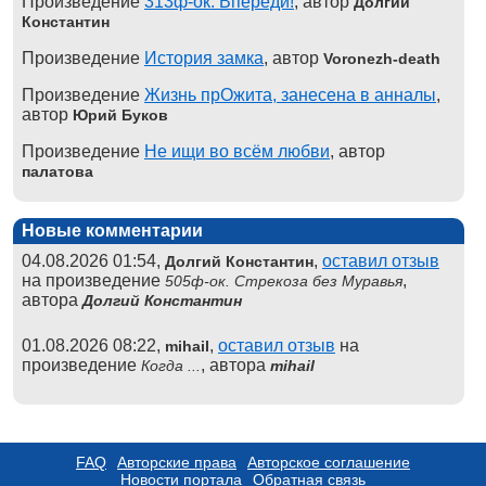
Произведение
313ф-ок. Впереди!
, автор
Долгий
Константин
Произведение
История замка
, автор
Voronezh-death
Произведение
Жизнь прОжита, занесена в анналы
,
автор
Юрий Буков
Произведение
Не ищи во всём любви
, автор
палатова
Новые комментарии
04.08.2026 01:54,
,
оставил отзыв
Долгий Константин
на произведение
,
505ф-ок. Стрекоза без Муравья
автора
Долгий Константин
01.08.2026 08:22,
,
оставил отзыв
на
mihail
произведение
, автора
Когда ...
mihail
FAQ
Авторские права
Авторское соглашение
Новости портала
Обратная связь