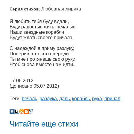
: Любовная лирика
Серия стихов
Я любить тебя буду вдали,
Буду радостью жить, печалью.
Наши звездные корабли
Будут ждать своего причала.
С надеждой я приму разлуку,
Поверив в то, что впереди
Ты мне протянешь свою руку,
Чтоб снова вместе нам идти...
17.06.2012
(дописано 05.07.2012)
Теги:
печаль
,
разлука
,
даль
,
корабль
,
рука
,
причал
Читайте еще стихи