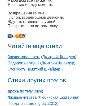
А мой дом всё так же тих.
Я всё так же жду момента
Возвращения ко мне
Глупой, взбалмошной девчонки.
Жду, что станешь ты умней –
Прекратишь за ветром гонку.
Читайте еще стихи
Заспиртованность
(
Дмитрий Шнайдер
)
Подарок Фортуны
(
Дмитрий Шнайдер
)
Стойкость
(
Дмитрий Шнайдер
)
Стихи других поэтов
Дрожь по телу
(
Mini
)
Лживые чувства
(
Любинская Екатерина
)
Предательство
(
tigrulya2012
)