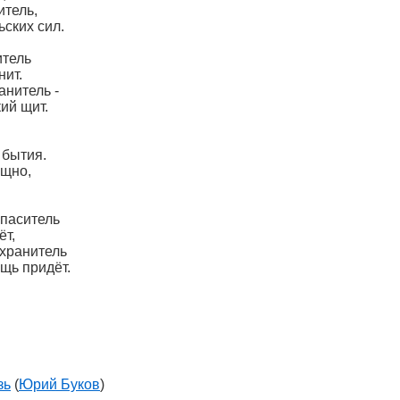
итель,
ьских сил.
итель
ит.
нитель -
ий щит.
 бытия.
ощно,
Спаситель
ёт,
-хранитель
щь придёт.
зь
(
Юрий Буков
)