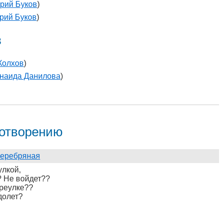
рий Буков
)
рий Буков
)
в
Колхов
)
наида Данилова
)
хотворению
Серебряная
улкой,
? Не войдет??
ереулке??
долет?