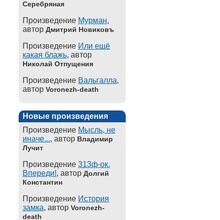
Серебряная
Произведение
Мурман
,
автор
Дмитрий Новиковъ
Произведение
Или ещё
какая блажь
, автор
Николай Отпущения
Произведение
Вальгалла
,
автор
Voronezh-death
Новые произведения
Произведение
Мысль, не
иначе...
, автор
Владимир
Лучит
Произведение
313ф-ок.
Впереди!
, автор
Долгий
Константин
Произведение
История
замка
, автор
Voronezh-
death