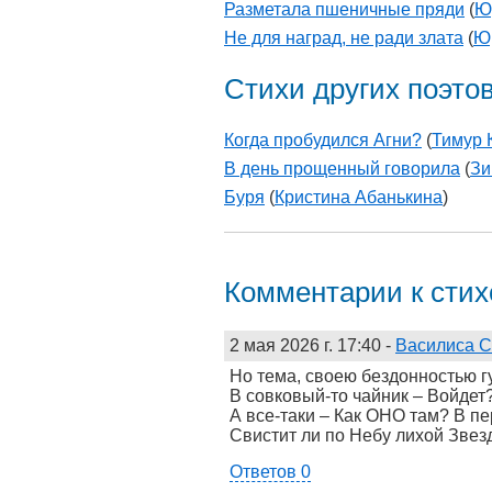
Разметала пшеничные пряди
(
Ю
Не для наград, не ради злата
(
Ю
Стихи других поэто
Когда пробудился Агни?
(
Тимур 
В день прощенный говорила
(
Зи
Буря
(
Кристина Абанькина
)
Комментарии к сти
2 мая 2026 г. 17:40
-
Василиса 
Но тема, своею бездонностью г
В совковый-то чайник – Войдет
А все-таки – Как ОНО там? В п
Свистит ли по Небу лихой Звез
Ответов 0