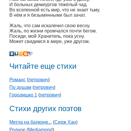
И больных демиургов тяжёлый чад.
Во вселенной есть мир, что не знает тьму.
В нём и я безымянными был зачат.
Жаль, что сам искалечил свою весну.
Жаль, по жизни промчался почти бегом.
Посиди, мой Хранитель, пока усну.
Может свидимся в мире, уже другом.
Читайте еще стихи
Романс
(
петрович
)
По душам
(
петрович
)
Городишко 1
(
петрович
)
Стихи других поэтов
Метла на балконе...
(
Серж Хан
)
Родное
(
Mediamond
)