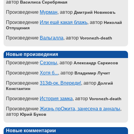
автор
Василиса Серебряная
Произведение
Мурман
, автор
Дмитрий Новиковъ
Произведение
Или ещё какая блажь
, автор
Николай
Отпущения
Произведение
Вальгалла
, автор
Voronezh-death
Новые произведения
Произведение
Сезоны
, автор
Александр Саркисов
Произведение
Хотя б...
, автор
Владимир Лучит
Произведение
313ф-ок. Впереди!
, автор
Долгий
Константин
Произведение
История замка
, автор
Voronezh-death
Произведение
Жизнь прОжита, занесена в анналы
,
автор
Юрий Буков
Новые комментарии