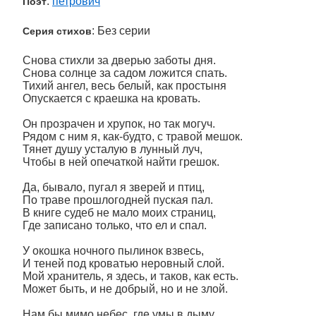
:
петрович
Поэт
: Без серии
Серия стихов
­­­­­­Снова стихли за дверью заботы дня.
Снова солнце за садом ложится спать.
Тихий ангел, весь белый, как простыня
Опускается с краешка на кровать.
Он прозрачен и хрупок, но так могуч.
Рядом с ним я, как-будто, с травой мешок.
Тянет душу усталую в лунный луч,
Чтобы в ней опечаткой найти грешок.
Да, бывало, пугал я зверей и птиц,
По траве прошлогодней пуская пал.
В книге судеб не мало моих страниц,
Где записано только, что ел и спал.
У окошка ночного пылинок взвесь,
И теней под кроватью неровный слой.
Мой хранитель, я здесь, и таков, как есть.
Может быть, и не добрый, но и не злой.
Нам бы мимо небес, где умы в дыму,