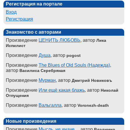
Регистрация на портале
Вход
Регистрация
Знакомство с авторами
Произведение
ЦЕНИТЬ ЛЮБОВЬ
, автор
Лика
Испилист
Произведение
Душа
, автор
pogost
Произведение
The Blues of Old Souls (Надежда)
,
автор
Василиса Серебряная
Произведение
Мурман
, автор
Дмитрий Новиковъ
Произведение
Или ещё какая блажь
, автор
Николай
Отпущения
Произведение
Вальгалла
, автор
Voronezh-death
Новые произведения
Произведение
Мысль, не иначе...
, автор
Владимир