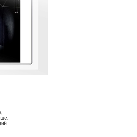
,
е,
ьше,
ций