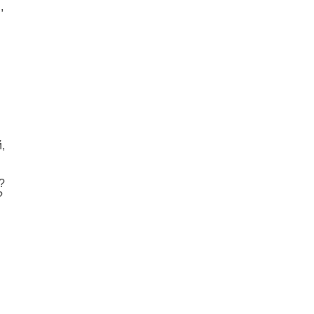
,
,
?
?