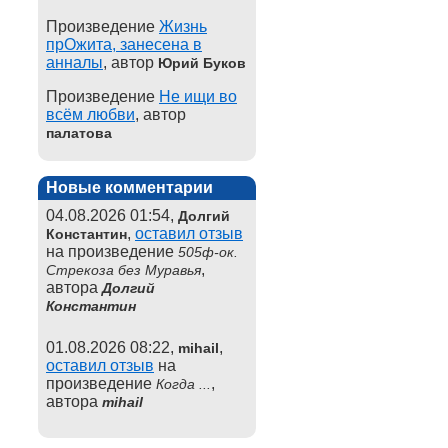
Произведение
Жизнь
прОжита, занесена в
анналы
, автор
Юрий Буков
Произведение
Не ищи во
всём любви
, автор
палатова
Новые комментарии
04.08.2026 01:54,
Долгий
,
оставил отзыв
Константин
на произведение
505ф-ок.
,
Стрекоза без Муравья
автора
Долгий
Константин
01.08.2026 08:22,
,
mihail
оставил отзыв
на
произведение
,
Когда ...
автора
mihail