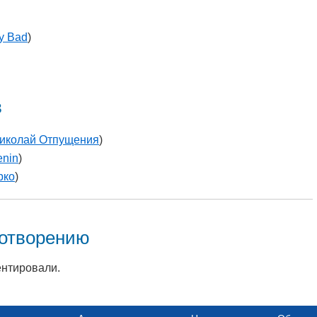
y Bad
)
в
иколай Отпущения
)
enin
)
рко
)
хотворению
ентировали.