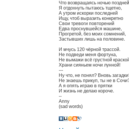
Что возвращаясь ночью поздней
Я отдохнуть пытаюсь тщетно,
А утром искорки последней
Ищу, чтоб выразить конкретно
Свои тревоги повторений
Едва проснувшейся машине,
Прогретой, без моих сомнений,
Застывших лишь на половине.
И мчусь 120 чёрной трассой.
Не подведи меня фортуна,
Не вымажи всё грустной краской
Храни сияньем ночи лунной!
---
Ну что, не понял? Вновь загадки
Не знаешь прикуп, ты не в Сочи
А я опять играю в прятки
И жизнь не делаю короче.
--
Anny
(sad words)