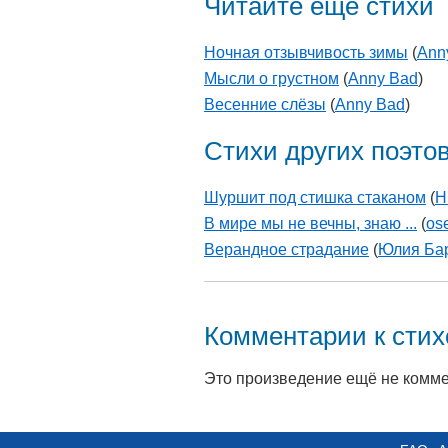
Читайте еще стихи
Ночная отзывчивость зимы
(
Ann
Мысли о грустном
(
Anny Bad
)
Весенние слёзы
(
Anny Bad
)
Стихи других поэто
Шуршит под стишка стаканом
(
Н
В мире мы не вечны, знаю ...
(
os
Верандное страдание
(
Юлия Ба
Комментарии к сти
Это произведение ещё не комм