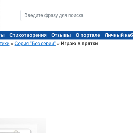
ты
Стихотворения
Отзывы
О портале
Личный каб
тихи
»
Серия "Без серии"
»
Играю в прятки