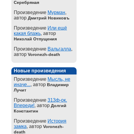
Серебряная
Произведение
Мурман
,
автор
Дмитрий Новиковъ
Произведение
Или ещё
какая блажь
, автор
Николай Отпущения
Произведение
Вальгалла
,
автор
Voronezh-death
Новые произведения
Произведение
Мысль, не
иначе...
, автор
Владимир
Лучит
Произведение
313ф-ок.
Впереди!
, автор
Долгий
Константин
Произведение
История
замка
, автор
Voronezh-
death