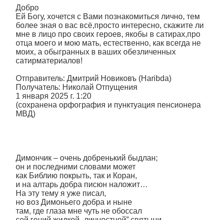
Добро
Ей Богу, хочется с Вами познакомиться лично, тем
более зная о вас всё,просто интересно, скажите ли
мне в лицо про своих героев, якобы в сатирах,про
отца моего и мою мать, естественно, как всегда не
моих, а обыгранных в ваших обезличенных
сатирматериалов!
Отправитель: Дмитрий Новиковъ (Haribda)
Получатель: Николай Отпущения
1 января 2025 г. 1:20
(сохранена орфография и пунктуация пенсионера
МВД)
Димончик – очень добренький быдлан;
он и последними словами может
как Библию покрыть, так и Коран,
и на алтарь добра писюн наложит…
На эту тему я уже писал,
но воз Димоньего добра и ныне
там, где глаза мне чуть не обоссал
сей гений жидкой „личностной” святыни...