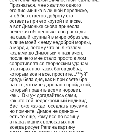
Признаться, мне хватило одного
его письмишка в личной переписке,
чтоб без ответов доброту его
оставить при его крутой пиписке,
а вот Димоньке снова принесла
нелёгкая обсценных слов расходы
на самый крупный в мире образ зла
в лице моей к нему недоброй морды,
а морды, потому что был козлом
козлами до Димоньки я назначен,
после чего мне стало просто в лом
сопротивляться творческим удачам
в сатирах про таких богов добра,
которым все и всё, простите, „***уй”
средь бела дня, как и при свете бра
на всё, что мне даровано пройдохой,
который править всеми норовит,
как… Вы уж догадайтесь сами,
как что сей недоскромный индивид
Вас тоже жаждет оседлать трусами,
но помните: Димон не одинок –
есть те ещё, кому всё по вагину,
а пара лишних волосатых ног
всегда рисует Репина картину