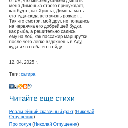
о том, что мыслепуканьем дышать
меня Димонька строго принуждает,
как будто, как Христа, Димона мать
его туда-сюда всю жизнь рожает…
Так что смотри, мой друг, не попадись
на червячка его добрейшей будки,
как рыба, а решительно садись
ему на лоб, как пассажир маршрутки,
после чего легко вздохнёшь в Аду,
куда и я со лба его сойду…
12. 04. 2025 г.
Теги:
сатира
Читайте еще стихи
Реальнейший сказочный факт
(
Николай
Отпущения
)
Про холуя
(
Николай Отпущения
)