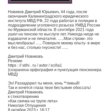
Новиков Дмитрий Юрьевич, 44 года, после
окончания Калининградского юридического
института МВД РФ, 22 года работал в полиции в
подразделении уголовного розыска УМВД России
по Мурманской области. В сентябре 2021 года
ушел на пенсию по выслуге лет. Никогда нигде не
издавалчя и не печаталчя. …..Мои строки- это
мыслеобразы! ….. Поверьте моему опыту- в мире
и без нас, столько гнусности! …..
Дмитрий Новиковъ
Резюме
https : // stihi . ru / avtor / scilla1
(сохранена орфография и пунктуация пенсионера
МВД)
Эх! Раззадорил ты меня, конь **ливый!
Так и хочется глаза твои бестыжие обоссать!
Дмитрий Новиковъ
к стихотворению
«Как свечка на трупе лета»
Николая Отпущения
8 октября 2023 г. 16:17