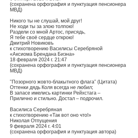
(сохранена орфография и пунктуация пенсионера
МВД)
Никого ты не слушай, мой друг!
Не ходи ты за злою толпою!
Раздели со мной Артос, присядь,
Я тебе своё сердце открою!
Дмитрий Новиковъ
к стихотворению Василисы Серебряной
«Аксиома Брендана Биэна»
18 февраля 2024 г. 21:47
(сохранена орфография и пунктуация пенсионера
МВД)
"Позорного жовто-блакытного флага" (Цитата)
Оттенки дядь Коля всегда не любил;
В запасе имелись картинки Рейхстага –
Прилично и стильно. Достал – подрочил.
Василиса Серебряная
к стихотворению «Так вот оно что!»
Николая Отпущения
9 февраля 2024 г. 4:01
(сохранена орфография и пунктуация автора)