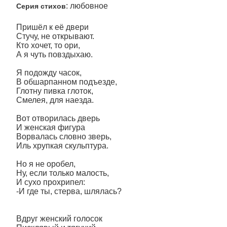
: любовное
Серия стихов
Пришёл к её двери
Стучу, не открывают.
Кто хочет, то ори,
А я чуть повздыхаю.
Я подожду часок,
В обшарпанном подъезде,
Глотну пивка глоток,
Смелея, для наезда.
Вот отворилась дверь
И женская фигура
Ворвалась словно зверь,
Иль хрупкая скульптура.
Но я не оробел,
Ну, если только малость,
И сухо прохрипел:
-И где ты, стерва, шлялась?
Вдруг женский голосок