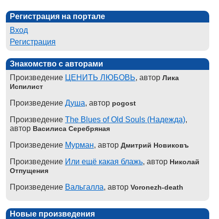
Регистрация на портале
Вход
Регистрация
Знакомство с авторами
Произведение
ЦЕНИТЬ ЛЮБОВЬ
, автор
Лика
Испилист
Произведение
Душа
, автор
pogost
Произведение
The Blues of Old Souls (Надежда)
,
автор
Василиса Серебряная
Произведение
Мурман
, автор
Дмитрий Новиковъ
Произведение
Или ещё какая блажь
, автор
Николай
Отпущения
Произведение
Вальгалла
, автор
Voronezh-death
Новые произведения