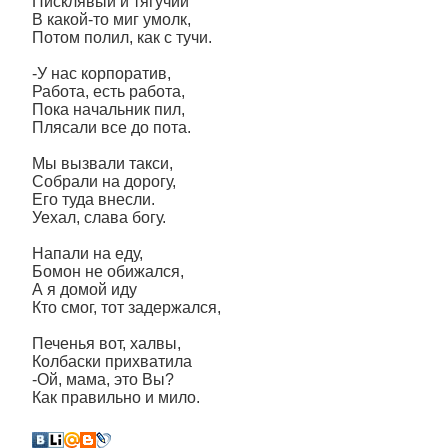
Писклявый и тягучий
В какой-то миг умолк,
Потом полил, как с тучи.
-У нас корпоратив,
Работа, есть работа,
Пока начальник пил,
Плясали все до пота.
Мы вызвали такси,
Собрали на дорогу,
Его туда внесли.
Уехал, слава богу.
Напали на еду,
Бомон не обижался,
А я домой иду
Кто смог, тот задержался,
Печенья вот, халвы,
Колбаски прихватила
-Ой, мама, это Вы?
Как правильно и мило.