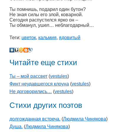
Ты помнишь, подарил один бутон?
Не зная силы его злой, коварной.
Сегодня распустился ярко он –
Ты обманул, ушел… неблагодарный…
Теги:
цветок
,
кальмия
,
ядовитый
Читайте еще стихи
Ты – мой рассвет
(
vestules
)
Финт неудавшегося клоуна
(
vestules
)
Не договорились…
(
vestules
)
Стихи других поэтов
долгожданная встреча.
(
Людмила Чинякова
)
Душа.
(
Людмила Чинякова
)