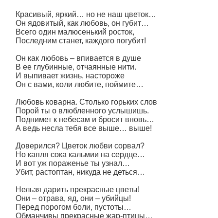
Красивый, яркий… но не наш цветок…
Он ядовитый, как любовь, он губит…
Всего один малюсенький росток,
Последним станет, каждого погубит!
Он как любовь – впивается в душе
В ее глубинные, отчаянные нити.
И выпивает жизнь, настороже
Он с вами, коли любите, поймите…
Любовь коварна. Столько горьких слов
Порой ты о влюбленного услышишь.
Поднимет к небесам и бросит вновь…
А ведь несла тебя все выше… выше!
Доверился? Цветок любви сорвал?
Но капля сока кальмии на сердце…
И вот уж пораженье ты узнал…
Убит, растоптан, никуда не деться…
Нельзя дарить прекрасные цветы!
Они – отрава, яд, они – убийцы!
Перед порогом боли, пустоты…
Обманчивы прекрасные жар-птицы…