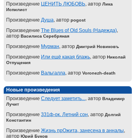
Произведение
ЦЕНИТЬ ЛЮБОВЬ
, автор
Лика
Испилист
Произведение
Душа
, автор
pogost
Произведение
The Blues of Old Souls (Надежда)
,
автор
Василиса Серебряная
Произведение
Мурман
, автор
Дмитрий Новиковъ
Произведение
Или ещё какая блажь
, автор
Николай
Отпущения
Произведение
Вальгалла
, автор
Voronezh-death
Новые произведения
Произведение
Следует заметить...
, автор
Владимир
Лучит
Произведение
331ф-ок. Летний сон
, автор
Долгий
Константин
Произведение
Жизнь прОжита, занесена в анналы
,
автор
Юрий Буков