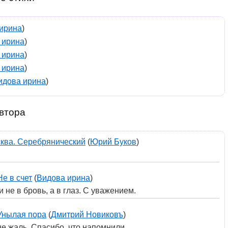
ирина
)
 ирина
)
 ирина
)
 ирина
)
идова ирина
)
втора
ква. Серебрянический
(
Юрий Буков
)
Не в счет
(
Видова ирина
)
не в бровь, а в глаз. С уважением.
Унылая пора
(
Дмитрий Новиковъ
)
не жаль. Спасибо, что напомнили.