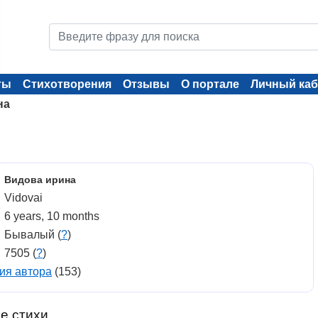
ты
Стихотворения
Отзывы
О портале
Личный каб
на
Видова ирина
Vidovai
6 years, 10 months
Бывалый (
?
)
7505 (
?
)
ия автора
(153)
е стихи