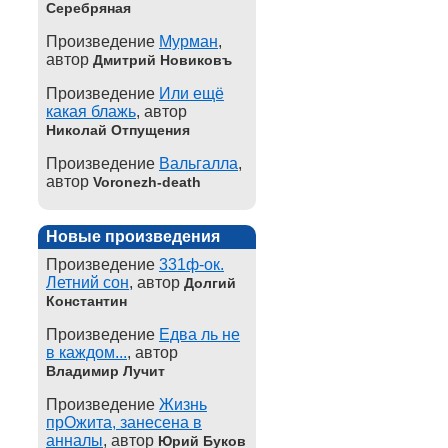
Серебряная
Произведение
Мурман
,
автор
Дмитрий Новиковъ
Произведение
Или ещё
какая блажь
, автор
Николай Отпущения
Произведение
Вальгалла
,
автор
Voronezh-death
Новые произведения
Произведение
331ф-ок.
Летний сон
, автор
Долгий
Константин
Произведение
Едва ль не
в каждом...
, автор
Владимир Лучит
Произведение
Жизнь
прОжита, занесена в
анналы
, автор
Юрий Буков