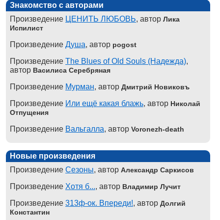
Знакомство с авторами
Произведение
ЦЕНИТЬ ЛЮБОВЬ
, автор
Лика
Испилист
Произведение
Душа
, автор
pogost
Произведение
The Blues of Old Souls (Надежда)
,
автор
Василиса Серебряная
Произведение
Мурман
, автор
Дмитрий Новиковъ
Произведение
Или ещё какая блажь
, автор
Николай
Отпущения
Произведение
Вальгалла
, автор
Voronezh-death
Новые произведения
Произведение
Сезоны
, автор
Александр Саркисов
Произведение
Хотя б...
, автор
Владимир Лучит
Произведение
313ф-ок. Впереди!
, автор
Долгий
Константин