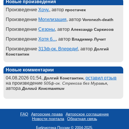
Новые произведения
Произведение
Хочу.
, автор
простачек
Произведение
Могилизация
, автор
Voronezh-death
Произведение
Сезоны
, автор
Александр Саркисов
Произведение
Хотя б...
, автор
Владимир Лучит
Произведение
313ф-ок. Впереди!
, автор
Долгий
Константин
Новые комментарии
04.08.2026 01:54,
,
оставил отзыв
Долгий Константин
на произведение
,
505ф-ок. Стрекоза без Муравья
автора
Долгий Константин
FAQ
Авторские права
Авторское соглашение
Новости портала
Обратная связь
Библиотека Поэзии © 2004-2025.