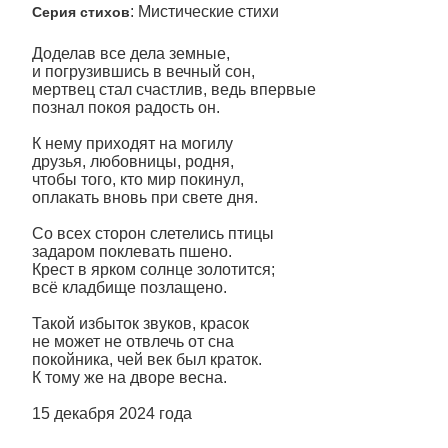
: Мистические стихи
Серия стихов
Доделав все дела земные,
и погрузившись в вечный сон,
мертвец стал счастлив, ведь впервые
познал покоя радость он.
К нему приходят на могилу
друзья, любовницы, родня,
чтобы того, кто мир покинул,
оплакать вновь при свете дня.
Со всех сторон слетелись птицы
задаром поклевать пшено.
Крест в ярком солнце золотится;
всё кладбище позлащено.
Такой избыток звуков, красок
не может не отвлечь от сна
покойника, чей век был краток.
К тому же на дворе весна.
15 декабря 2024 года