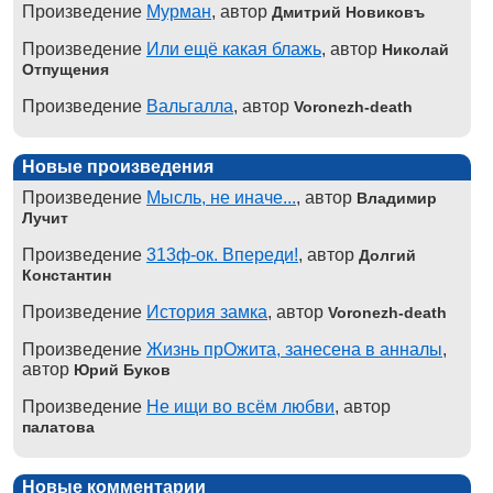
Произведение
Мурман
, автор
Дмитрий Новиковъ
Произведение
Или ещё какая блажь
, автор
Николай
Отпущения
Произведение
Вальгалла
, автор
Voronezh-death
Новые произведения
Произведение
Мысль, не иначе...
, автор
Владимир
Лучит
Произведение
313ф-ок. Впереди!
, автор
Долгий
Константин
Произведение
История замка
, автор
Voronezh-death
Произведение
Жизнь прОжита, занесена в анналы
,
автор
Юрий Буков
Произведение
Не ищи во всём любви
, автор
палатова
Новые комментарии