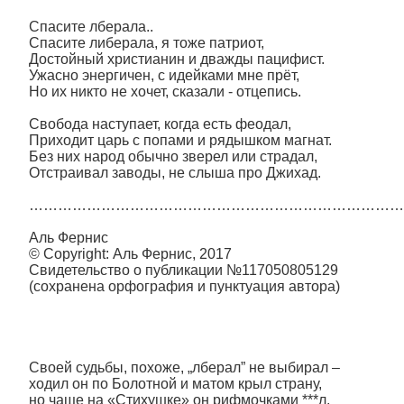
Спасите лберала..
Спасите либерала, я тоже патриот,
Достойный христианин и дважды пацифист.
Ужасно энергичен, с идейками мне прёт,
Но их никто не хочет, сказали - отцепись.
Свобода наступает, когда есть феодал,
Приходит царь с попами и рядышком магнат.
Без них народ обычно зверел или страдал,
Отстраивал заводы, не слыша про Джихад.
……………………………………………………………………
Аль Фернис
© Copyright: Аль Фернис, 2017
Свидетельство о публикации №117050805129
(сохранена орфография и пунктуация автора)
Своей судьбы, похоже, „лберал” не выбирал –
ходил он по Болотной и матом крыл страну,
но чаще на «Стихушке» он рифмочками ***л,