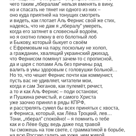
чего таким „лбералам” нельзя вменять в вину,
но и спасать не тянет ни одного из них –
оно куда приятней на тонущих смотреть
и видеть, как глотает Аль Фернис свой же стих,
надеясь, что не дам я „лбералу” умереть,
когда его затянет в словесный водоём,
но я охотно плюну в его болотный лоб
и Быкову, который быкует о своём
с Ефремовым на пару, поскольку не холоп,
а гражданин, хвалящий украинский джихад,
что Фернисом помянут зачем-то с прописной,
да и царя с попами Аль без причины рад
валить в умы здоровым с головушки больной…
Но то, что чешет Фернис почти как коммунист,
пусть вас не удивляет, читатели мои,
когда и сам Зюганов, как пулемёт, речист,
а то и как Аль Фернис – поди останови;
и Пушкина речистый, и самого Христа
уже заочно принял в ряды КПРФ,
и расстрелять сумел бы всех принятых с хвоста,
и Ферниса, который, как Лёва Троцкий, лев…
Тони, „лберал” спокойно! – я помнить о тебе
как и о Лёве буду, ведь даже под травой
ты сможешь на том свете, с грамматикой в борьбе,
на всю Россию гадить не хуже, чем живой.