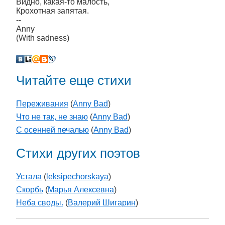
Видно, какая-то малость,
Крохотная запятая.
--
Anny
(With sadness)
Читайте еще стихи
Переживания
(
Anny Bad
)
Что не так, не знаю
(
Anny Bad
)
С осенней печалью
(
Anny Bad
)
Стихи других поэтов
Устала
(
leksipechorskaya
)
Скорбь
(
Марья Алексевна
)
Неба своды.
(
Валерий Шигарин
)