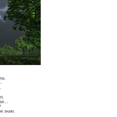
ла.
-
.
т,
вая…
?
не знаю.