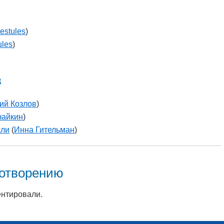
estules
)
ules
)
в
ий Козлов
)
чайкин
)
али
(
Инна Гительман
)
хотворению
ентировали.