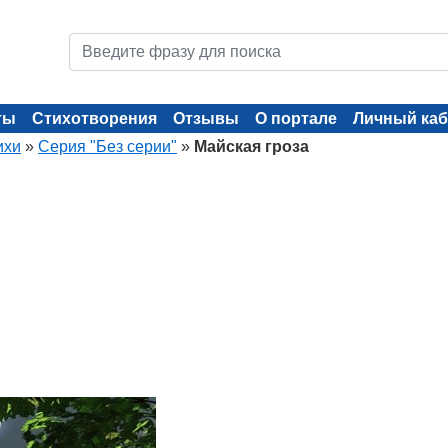
ты
Стихотворения
Отзывы
О портале
Личный каб
ихи
»
Серия "Без серии"
»
Майская гроза