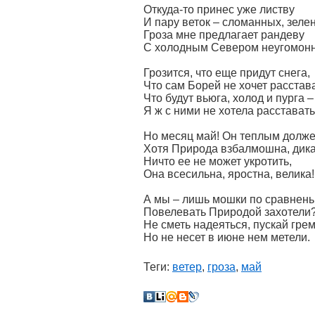
Откуда-то принес уже листву
И пару веток – сломанных, зеле
Гроза мне предлагает рандеву
С холодным Севером неугомо
Грозится, что еще придут снега,
Что сам Борей не хочет расстав
Что будут вьюга, холод и пурга –
Я ж с ними не хотела расстават
Но месяц май! Он теплым долже
Хотя Природа взбалмошна, дика
Ничто ее не может укротить,
Она всесильна, яростна, велика!
А мы – лишь мошки по сравнень
Повелевать Природой захотели
Не сметь надеяться, пускай гре
Но не несет в июне нем метели.
Теги:
ветер
,
гроза
,
май