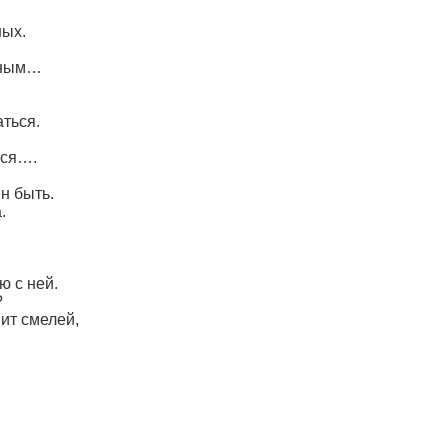
ных.
нным…
аться.
ься….
н быть.
.
ю с ней.
?
мит смелей,