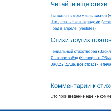
Читайте еще стихи
Ты вошел в мою жизнь весной
(
v
Что делать с казнокрадами
(
vest
Град в апреле!
(
vestules
)
Стихи других поэто
Гениальный стихотворец
(
Васил
Я - голос звёзд
(
Ксенофонт Обы
Забудь, душа, все страсти и печ
Комментарии к сти
Это произведение ещё не комм