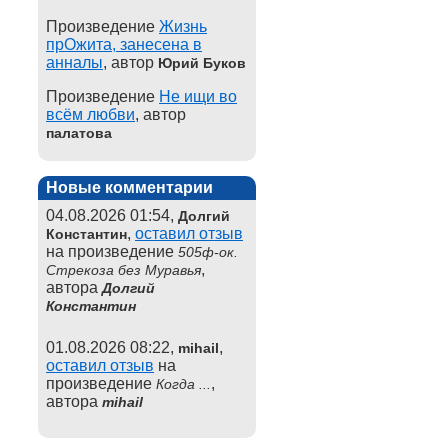
Произведение
Жизнь
прОжита, занесена в
анналы
, автор
Юрий Буков
Произведение
Не ищи во
всём любви
, автор
палатова
Новые комментарии
04.08.2026 01:54,
Долгий
,
оставил отзыв
Константин
на произведение
505ф-ок.
,
Стрекоза без Муравья
автора
Долгий
Константин
01.08.2026 08:22,
,
mihail
оставил отзыв
на
произведение
,
Когда ...
автора
mihail