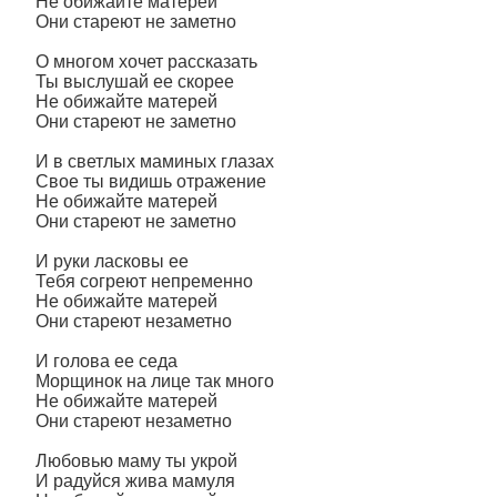
Не обижайте матерей
Они стареют не заметно
О многом хочет рассказать
Ты выслушай ее скорее
Не обижайте матерей
Они стареют не заметно
И в светлых маминых глазах
Свое ты видишь отражение
Не обижайте матерей
Они стареют не заметно
И руки ласковы ее
Тебя согреют непременно
Не обижайте матерей
Они стареют незаметно
И голова ее седа
Морщинок на лице так много
Не обижайте матерей
Они стареют незаметно
Любовью маму ты укрой
И радуйся жива мамуля