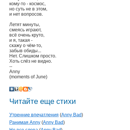
кому-то - космос,
но суть не в этом,
и нет вопросов.
Летят минуты,
смеясь играют,
всё очень круто,
и я, такая -
скажу о чём-то,
забыв обиды...
Нет. Слишком просто.
Хоть слёз не видно.
--
Anny
(moments of June)
Читайте еще стихи
Утренние впечатления
(
Anny Bad
)
Ранимая Anny
(
Anny Bad
)
Не все слова
(
Anny Bad
)