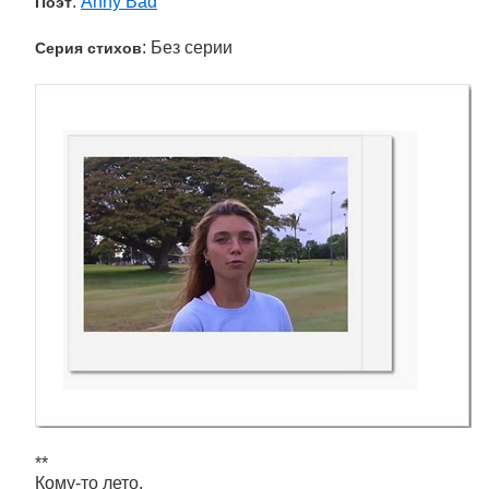
:
Anny Bad
Поэт
: Без серии
Серия стихов
**
Кому-то лето,