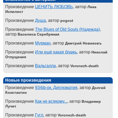
Произведение
ЦЕНИТЬ ЛЮБОВЬ
, автор
Лика
Испилист
Произведение
Душа
, автор
pogost
Произведение
The Blues of Old Souls (Надежда)
,
автор
Василиса Серебряная
Произведение
Мурман
, автор
Дмитрий Новиковъ
Произведение
Или ещё какая блажь
, автор
Николай
Отпущения
Произведение
Вальгалла
, автор
Voronezh-death
Новые произведения
Произведение
934ф-ок. Дипломатия
, автор
Долгий
Константин
Произведение
Как не всякому...
, автор
Владимир
Лучит
Произведение
Гугл
, автор
Voronezh-death