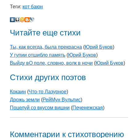
Теги:
кот баюн
Читайте еще стихи
Ты, как всегда, была прекрасна
(
Юрий Буков
)
У гупии отшибло память
(
Юрий Буков
)
Выйду вО поле, словно, волк в ночи
(
Юрий Буков
)
Стихи других поэтов
Кокаин
(
Что-то Лазурное
)
Дрожь земли
(
РейМун Вульпис
)
Поцелуй со вкусом вишни
(
Печенежская
)
Комментарии к стихотворению