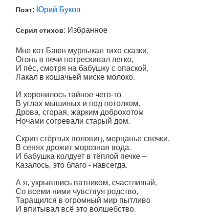
:
Юрий Буков
Поэт
: Избранное
Серия стихов
Мне кот Баюн мурлыкал тихо сказки,
Огонь в печи потрескивал легко,
И пёс, смотря на бабушку с опаской,
Лакал в кошачьей миске молоко.
И хоронилось тайное чего-то
В углах мышиных и под потолком.
Дрова, сгорая, жарким доброхотом
Ночами согревали старый дом.
Скрип стёртых половиц, мерцанье свечки,
В сенях дрожит морозная вода.
И бабушка колдует в тёплой печке –
Казалось, это благо - навсегда.
А я, укрывшись ватником, счастливый,
Со всеми ними чувствуя родство,
Таращился в огромный мир пытливо
И впитывал всё это волшебство.