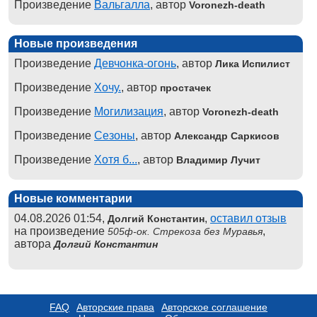
Произведение
Вальгалла
, автор
Voronezh-death
Новые произведения
Произведение
Девчонка-огонь
, автор
Лика Испилист
Произведение
Хочу.
, автор
простачек
Произведение
Могилизация
, автор
Voronezh-death
Произведение
Сезоны
, автор
Александр Саркисов
Произведение
Хотя б...
, автор
Владимир Лучит
Новые комментарии
04.08.2026 01:54,
,
оставил отзыв
Долгий Константин
на произведение
,
505ф-ок. Стрекоза без Муравья
автора
Долгий Константин
FAQ
Авторские права
Авторское соглашение