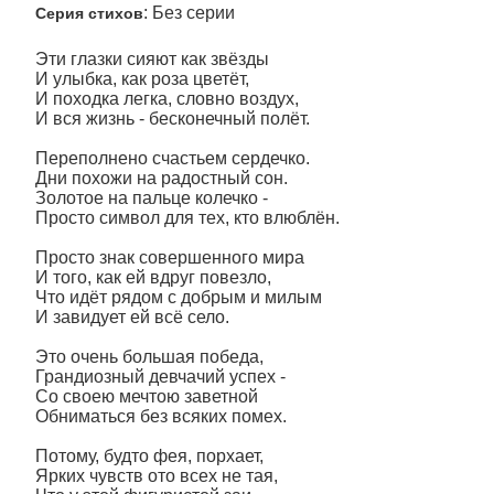
: Без серии
Серия стихов
Эти глазки сияют как звёзды
И улыбка, как роза цветёт,
И походка легка, словно воздух,
И вся жизнь - бесконечный полёт.
Переполнено счастьем сердечко.
Дни похожи на радостный сон.
Золотое на пальце колечко -
Просто символ для тех, кто влюблён.
Просто знак совершенного мира
И того, как ей вдруг повезло,
Что идёт рядом с добрым и милым
И завидует ей всё село.
Это очень большая победа,
Грандиозный девчачий успех -
Со своею мечтою заветной
Обниматься без всяких помех.
Потому, будто фея, порхает,
Ярких чувств ото всех не тая,