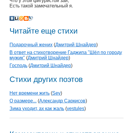
Что у этой фигуристой заи,
Есть такой замечательный я.
Читайте еще стихи
Подарочный жених
(
Дмитрий Шнайдер
)
В ответ на стихотворение Гаджипа "Шёл по городу
мужик"
(
Дмитрий Шнайдер
)
Господь
(
Дмитрий Шнайдер
)
Стихи других поэтов
Нет времени жить
(
Sev
)
О размере...
(
Александр Саркисов
)
Зима уходит, ах как жаль
(
vestules
)