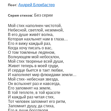
:
Андрей Блокбастер
Поэт
: Без серии
Серия стихов
Мой стих наполнен чистотой,
Небесной, светлой, неземной,
В его душе живёт волна,
Которая нахлынет нам в глаза…
Его я вижу каждый раз,
Когда хочу писать о вас,
О том томленье ледяном,
Волнующем мой небосклон,
Мой стих творенье всей души,
Живет теперь в моей груди,
И сердце бьется в такт любви,
И наполняет мир флюидами земли…
Мой стих- небесная звезда,
Он вспыхнет раз и навсегда,
Его запомнят на земле,
В той теплоте, в той красоте
И каждый раз читая стих,
Тот человек запомнит его ритм,
Запомнит душу, да стиха,
Его в душе боготворя…