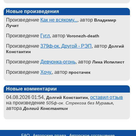
Новые произведения
Произведение
Как не всякому...
, автор
Владимир
Лучит
Произведение
Гугл
, автор
Voronezh-death
Произведение
379ф-ок. Другой - РЭП
, автор
Долгий
Константин
Произведение
Девчонка-огонь
, автор
Лика Испилист
Произведение
Хочу.
, автор
простачек
Новые комментарии
04.08.2026 01:54,
,
оставил отзыв
Долгий Константин
на произведение
,
505ф-ок. Стрекоза без Муравья
автора
Долгий Константин
FAQ
Авторские права
Авторское соглашение