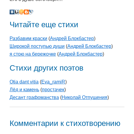
Читайте еще стихи
Разбавим краски
(
Андрей Блокбастер
)
Широкой поступью души
(
Андрей Блокбастер
)
я стою на бережочке
(
Андрей Блокбастер
)
Стихи других поэтов
Otia dant vitia
(
Eva_ramiR
)
Лёд и камень
(
простачек
)
Десант графоманства
(
Николай Отпущения
)
Комментарии к стихотворению