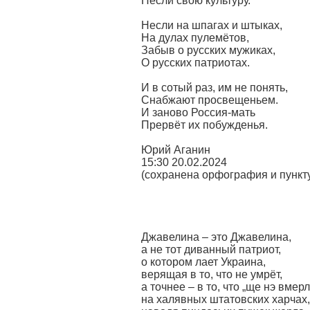
Несли свою культуру.
Несли на шпагах и штыках,
На дулах пулемётов,
Забыв о русских мужиках,
О русских патриотах.
И в сотый раз, им не понять,
Снабжают просвещеньем.
И заново Россия-мать
Прервёт их побужденья.
Юрий Аганин
15:30 20.02.2024
(сохранена орфография и пункт
Джавелина – это Джавелина,
а не тот диванный патриот,
о котором лает Украина,
верящая в то, что не умрёт,
а точнее – в то, что „ще нэ вмерл
на халявных штатовских харчах,