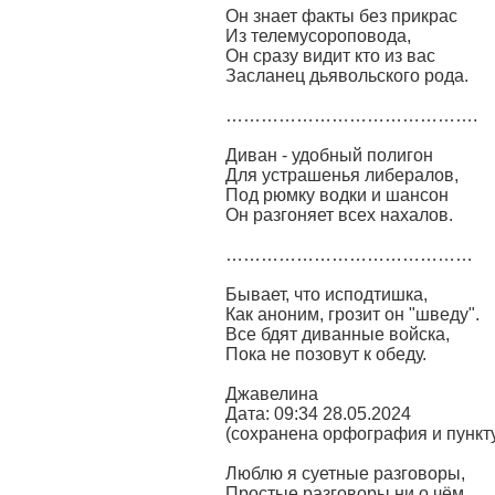
Он знает факты без прикрас
Из телемусороповода,
Он сразу видит кто из вас
Засланец дьявольского рода.
…………………………………….
Диван - удобный полигон
Для устрашенья либералов,
Под рюмку водки и шансон
Он разгоняет всех нахалов.
……………………………………
Бывает, что исподтишка,
Как аноним, грозит он "шведу".
Все бдят диванные войска,
Пока не позовут к обеду.
Джавелина
Дата: 09:34 28.05.2024
(сохранена орфография и пункт
Люблю я суетные разговоры,
Простые разговоры ни о чём,