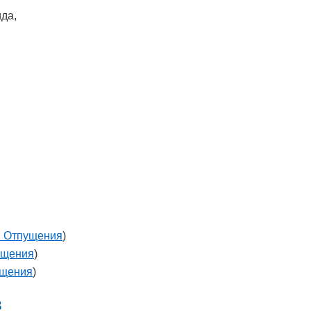
да,
 Отпущения
)
ущения
)
ущения
)
в