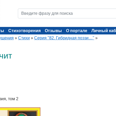
ты
Стихотворения
Отзывы
О портале
Личный каб
ущения
»
Стихи
»
Серия "82. Гибридная поэзи…"
»
чит
зия, том 2