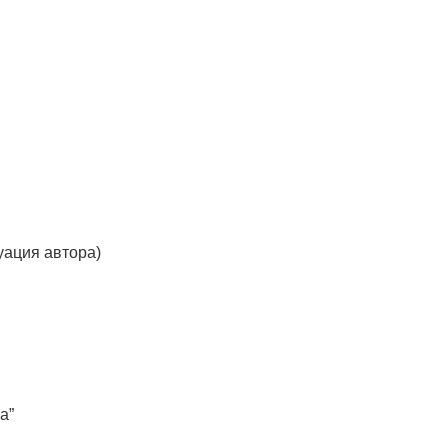
уация автора)
а”