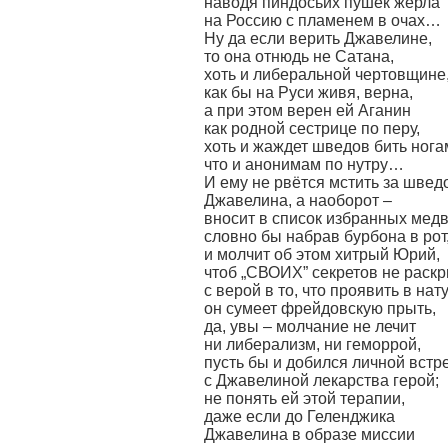
наводя пиндосьих пушек жерла
на Россию с пламенем в очах…
Ну да если верить Джавелине,
то она отнюдь не Сатана,
хоть и либеральной чертовщине
как бы на Руси живя, верна,
а при этом верен ей Аганин
как родной сестрице по перу,
хоть и жаждет шведов бить нога
что и анонимам по нутру…
И ему не рвётся мстить за швед
Джавелина, а наоборот –
вносит в список избранных мед
словно бы набрав бурбона в рот
и молчит об этом хитрый Юрий,
чтоб „СВОИХ” секретов не раскр
с верой в то, что проявить в нат
он сумеет фрейдовскую прыть,
да, увы – молчание не лечит
ни либерализм, ни геморрой,
пусть бы и добился личной встр
с Джавелиной лекарства герой;
не понять ей этой терапии,
даже если до Геленджика
Джавелина в образе миссии