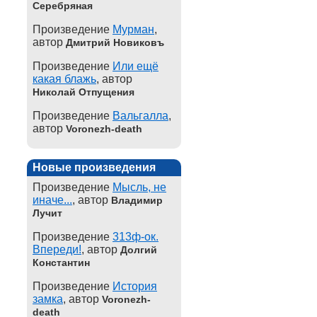
Серебряная
Произведение
Мурман
,
автор
Дмитрий Новиковъ
Произведение
Или ещё
какая блажь
, автор
Николай Отпущения
Произведение
Вальгалла
,
автор
Voronezh-death
Новые произведения
Произведение
Мысль, не
иначе...
, автор
Владимир
Лучит
Произведение
313ф-ок.
Впереди!
, автор
Долгий
Константин
Произведение
История
замка
, автор
Voronezh-
death