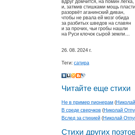
вдруг домчится, на помин легка,
и, затмив стишками мощь пласти
разорвёт аганинский диван,
чтобы не рвала ей мозг обида
за разбитых шведов на славян
и за прочих, чьи гробы нашли
на Руси клочок сырой земли…
26. 08. 2024 г.
Теги:
сатира
Читайте еще стихи
Не в пример пионерам
(
Николай
В среде сверчков
(
Николай Отп
Вслед за стихией
(
Николай Отп
Стихи других поэто