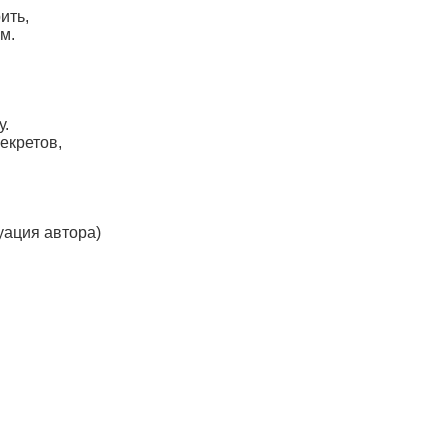
ить,
м.
у.
екретов,
уация автора)