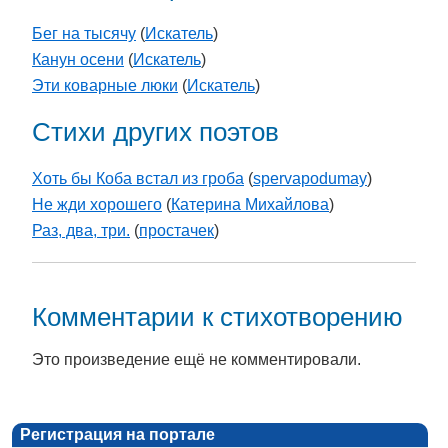
Бег на тысячу
(
Искатель
)
Канун осени
(
Искатель
)
Эти коварные люки
(
Искатель
)
Стихи других поэтов
Хоть бы Коба встал из гроба
(
spervapodumay
)
Не жди хорошего
(
Катерина Михайлова
)
Раз, два, три.
(
простачек
)
Комментарии к стихотворению
Это произведение ещё не комментировали.
Регистрация на портале