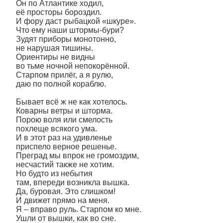
Он по Атлантике ходил,
её просторы бороздил.
И фору даст рыбацкой «шкуре».
Что ему наши штормы-бури?
Зудят приборы монотонно,
не нарушая тишины.
Ориентиры не видны
во тьме ночной непокорённой.
Старпом прилёг, а я рулю,
даю по полной кораблю.
Бывает всё ж не как хотелось.
Коварны ветры и шторма.
Порою воля или смелость
похлеще всякого ума.
И в этот раз на удивленье
приспело верное решенье.
Преград мы впрок не громоздим,
несчастий также не хотим.
Но будто из небытия
там, впереди возникла вышка.
Да, буровая. Это слишком!
И движет прямо на меня.
Я – вправо руль. Старпом ко мне.
Ушли от вышки, как во сне.