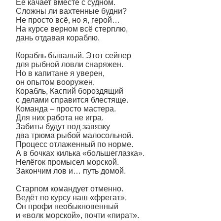
Её качает вместе с судном.
Сложны ли вахтенные будни?
Не просто всё, но я, герой…
На курсе верном всё стерплю,
дань отдавая кораблю.
Корабль бывалый. Этот сейнер
для рыбной ловли снаряжен.
Но в капитане я уверен,
он опытом вооружен.
Корабль, Каспий бороздящий
с делами справится блестяще.
Команда – просто мастера.
Для них работа не игра.
Забиты будут под завязку
два трюма рыбой малосольной.
Процесс отлаженный по норме.
А в бочках килька «большеглазка».
Нелёгок промысел морской.
Закончим лов и… путь домой.
Старпом командует отменно.
Ведёт по курсу наш «фрегат».
Он профи необыкновенный
и «волк морской», почти «пират».