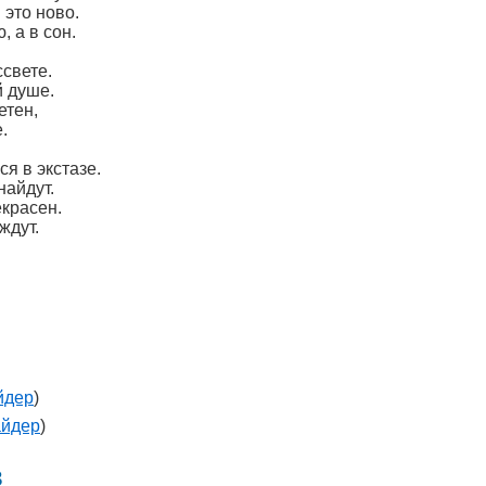
 это ново.
, а в сон.
свете.
й душе.
етен,
.
я в экстазе.
найдут.
екрасен.
ждут.
йдер
)
айдер
)
в