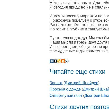
Нежных чувств аромат. Для тебя
Я сегодня приду, но не в спальню
И мечты посещу миражом на рас
Прикоснусь поцелуем к открыто
Распалю огонёк, что пока не зам
Но горит в глубине и танцует уже
Пусть тела подождут. Мы сольёмс
Наши мысли и грёзы друг друга 
И созреет цветок безупречно пр
Нас чудесные годы совместные 
Читайте еще стихи
Звонок
(
Дмитрий Шнайдер
)
Просьба о дожде
(
Дмитрий Шна
Отвергнутый поэт
(
Дмитрий Шн
Стихи других поэто