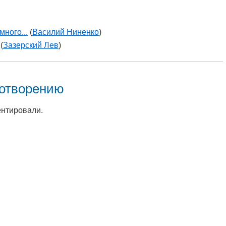
много...
(
Василий Ниненко
)
(
Зазерский Лев
)
хотворению
ентировали.