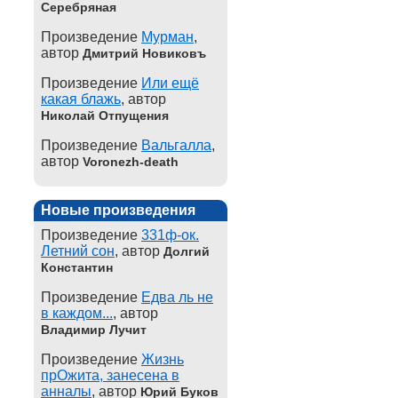
Серебряная
Произведение
Мурман
,
автор
Дмитрий Новиковъ
Произведение
Или ещё
какая блажь
, автор
Николай Отпущения
Произведение
Вальгалла
,
автор
Voronezh-death
Новые произведения
Произведение
331ф-ок.
Летний сон
, автор
Долгий
Константин
Произведение
Едва ль не
в каждом...
, автор
Владимир Лучит
Произведение
Жизнь
прОжита, занесена в
анналы
, автор
Юрий Буков