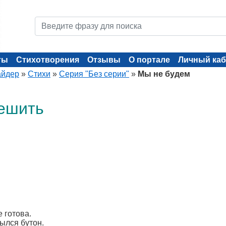
ты
Стихотворения
Отзывы
О портале
Личный каб
айдер
»
Стихи
»
Серия "Без серии"
»
Мы не будем
ешить
 готова.
ылся бутон.