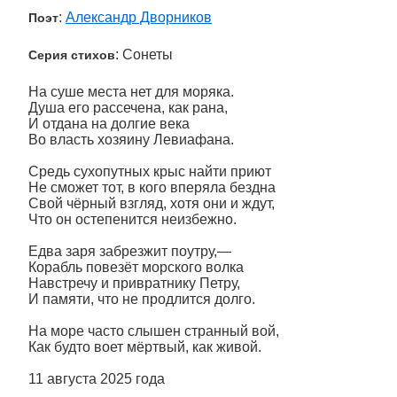
:
Александр Дворников
Поэт
: Сонеты
Серия стихов
На суше места нет для моряка.
Душа его рассечена, как рана,
И отдана на долгие века
Во власть хозяину Левиафана.
Средь сухопутных крыс найти приют
Не сможет тот, в кого вперяла бездна
Свой чёрный взгляд, хотя они и ждут,
Что он остепенится неизбежно.
Едва заря забрезжит поутру,—
Корабль повезёт морского волка
Навстречу и привратнику Петру,
И памяти, что не продлится долго.
На море часто слышен странный вой,
Как будто воет мёртвый, как живой.
11 августа 2025 года