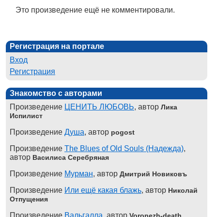
Это произведение ещё не комментировали.
Регистрация на портале
Вход
Регистрация
Знакомство с авторами
Произведение
ЦЕНИТЬ ЛЮБОВЬ
, автор
Лика
Испилист
Произведение
Душа
, автор
pogost
Произведение
The Blues of Old Souls (Надежда)
,
автор
Василиса Серебряная
Произведение
Мурман
, автор
Дмитрий Новиковъ
Произведение
Или ещё какая блажь
, автор
Николай
Отпущения
Произведение
Вальгалла
, автор
Voronezh-death