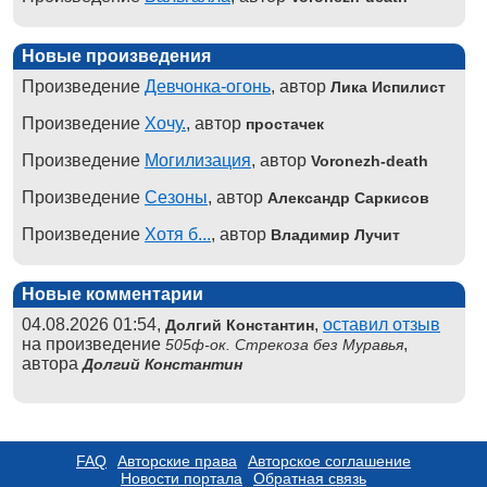
Новые произведения
Произведение
Девчонка-огонь
, автор
Лика Испилист
Произведение
Хочу.
, автор
простачек
Произведение
Могилизация
, автор
Voronezh-death
Произведение
Сезоны
, автор
Александр Саркисов
Произведение
Хотя б...
, автор
Владимир Лучит
Новые комментарии
04.08.2026 01:54,
,
оставил отзыв
Долгий Константин
на произведение
,
505ф-ок. Стрекоза без Муравья
автора
Долгий Константин
FAQ
Авторские права
Авторское соглашение
Новости портала
Обратная связь