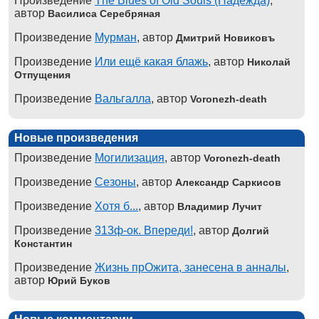
Произведение
The Blues of Old Souls (Надежда)
,
автор
Василиса Серебряная
Произведение
Мурман
, автор
Дмитрий Новиковъ
Произведение
Или ещё какая блажь
, автор
Николай
Отпущения
Произведение
Вальгалла
, автор
Voronezh-death
Новые произведения
Произведение
Могилизация
, автор
Voronezh-death
Произведение
Сезоны
, автор
Александр Саркисов
Произведение
Хотя б...
, автор
Владимир Лучит
Произведение
313ф-ок. Впереди!
, автор
Долгий
Константин
Произведение
Жизнь прОжита, занесена в анналы
,
автор
Юрий Буков