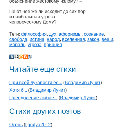
объяснение жестокому излому? –
Не от неё же ли исходит до сих пор
и наибольшая угроза
человеческому Дому?
Теги:
философия
,
дух
,
афоризмы
,
сознание
,
свобода
,
истина
,
народ
,
вселенная
,
закон
,
вещи
,
мораль
,
угроза
,
принцип
Читайте еще стихи
При всей лукавости её...
(
Владимир Лучит
)
Хотя б...
(
Владимир Лучит
)
Преодоление любое...
(
Владимир Лучит
)
Стихи других поэтов
Осень
(
tigrulya2012
)