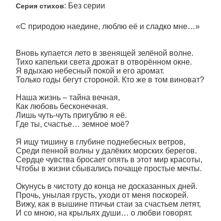
: Без серии
Серия стихов
«С природою наедине, люблю её и сладко мне…»
Вновь купается лето в звенящей зелёной волне.
Тихо капельки света дрожат в отворённом окне.
Я вдыхаю небесный покой и его аромат.
Только годы бегут стороной. Кто же в том виноват?
Наша жизнь – тайна вечная,
Как любовь бесконечная.
Лишь чуть-чуть пригублю я её.
Где ты, счастье… земное моё?
Я ищу тишину в глубине поднебесных ветров,
Среди пенной волны у далёких морских берегов.
Сердце чувства бросает опять в этот мир красоты,
Чтобы в жизни сбывались почаще простые мечты.
Окунусь в чистоту до конца не досказанных дней.
Прочь, унылая грусть, уходи от меня поскорей.
Вижу, как в вышине птичьи стаи за счастьем летят,
И со мною, на крыльях души… о любви говорят.