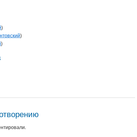
й
)
нтовский
)
й
)
в
хотворению
ентировали.