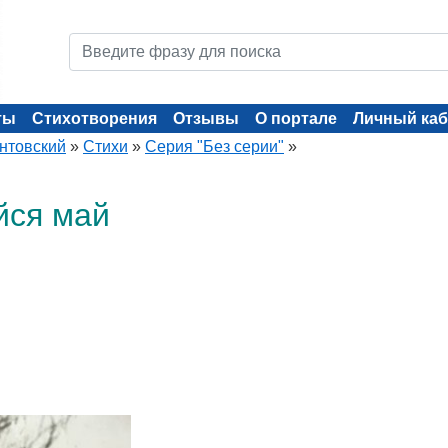
ты
Стихотворения
Отзывы
О портале
Личный каб
нтовский
»
Стихи
»
Серия "Без серии"
»
йся май