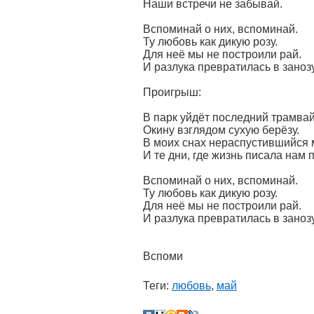
Наши встречи не забывай.
Вспоминай о них, вспоминай.
Ту любовь как дикую розу.
Для неё мы не построили рай.
И разлука превратилась в занозу
Проигрыш:
В парк уйдёт последний трамвай
Окину взглядом сухую берёзу.
В моих снах нераспустившийся 
И те дни, где жизнь писала нам п
Вспоминай о них, вспоминай.
Ту любовь как дикую розу.
Для неё мы не построили рай.
И разлука превратилась в занозу
Вспоми
Теги:
любовь
,
май