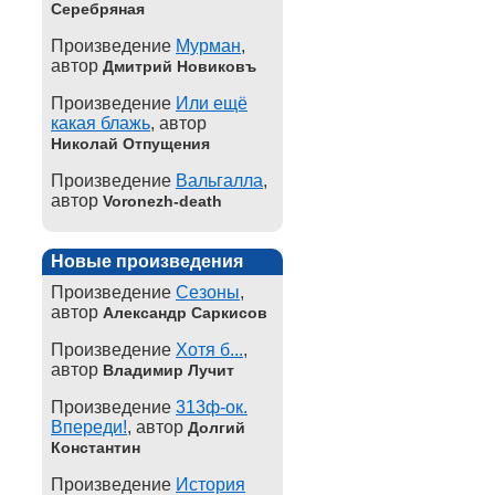
Серебряная
Произведение
Мурман
,
автор
Дмитрий Новиковъ
Произведение
Или ещё
какая блажь
, автор
Николай Отпущения
Произведение
Вальгалла
,
автор
Voronezh-death
Новые произведения
Произведение
Сезоны
,
автор
Александр Саркисов
Произведение
Хотя б...
,
автор
Владимир Лучит
Произведение
313ф-ок.
Впереди!
, автор
Долгий
Константин
Произведение
История