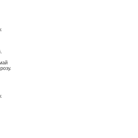
.
.
май
розу.
.