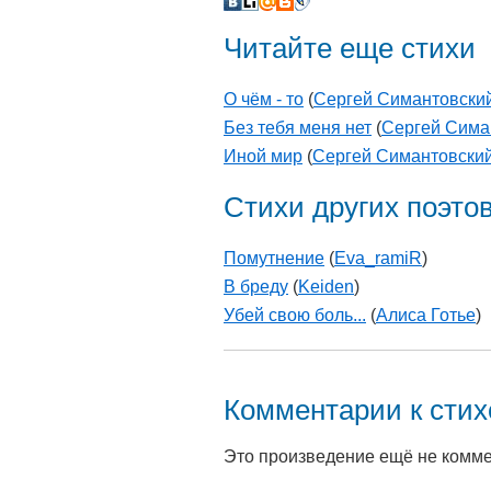
Читайте еще стихи
О чём - то
(
Сергей Симантовски
Без тебя меня нет
(
Сергей Сима
Иной мир
(
Сергей Симантовски
Стихи других поэто
Помутнение
(
Eva_ramiR
)
В бреду
(
Keiden
)
Убей свою боль...
(
Алиса Готье
)
Комментарии к сти
Это произведение ещё не комм