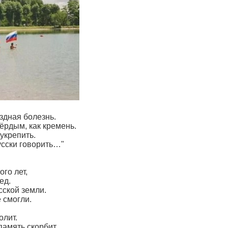
здная болезнь.
вёрдым, как кремень.
 укрепить.
усски говорить…"
го лет,
ед.
сской земли.
 смогли.
олит.
амять скорбит.