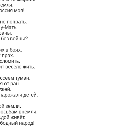
земля.
оссия моя!
не попрать.
у-Мать.
раны.
 без войны?
х в боях.
 прах.
 сломить.
ит весело жить.
ассеем туман.
я от ран.
ужей.
нарожали детей.
ой земли.
росьбам внемли.
вдой живёт.
ободный народ!