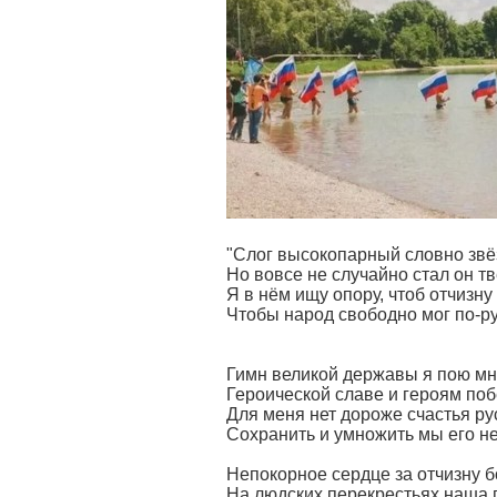
"Слог высокопарный словно звё
Но вовсе не случайно стал он т
Я в нём ищу опору, чтоб отчизну
Чтобы народ свободно мог по-р
Гимн великой державы я пою мно
Героической славе и героям поб
Для меня нет дороже счастья ру
Сохранить и умножить мы его не
Непокорное сердце за отчизну б
На людских перекрестьях наша п