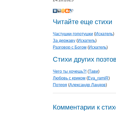
Читайте еще стихи
Частушки-топотушки
(
Искатель
)
За державу
(
Искатель
)
Разговор с Богом
(
Искатель
)
Стихи других поэто
Чего ты хочешь?!
(
Тави
)
Любовь с криком
(
Eva_ramiR
)
Потеря
(
Александр Ландов
)
Комментарии к сти