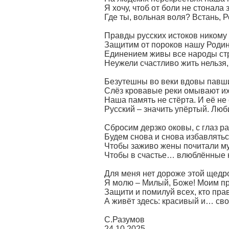
Я хочу, чтоб от боли не стонала 
Где ты, вольная воля? Встань, Р
Правды русских истоков никому 
Защитим от пороков нашу Родин
Единением живы все народы ст
Неужели счастливо жить нельзя,
Безутешны во веки вдовы павши
Слёз кровавые реки омывают их
Наша память не стёрта. И её не
Русский – значить упёртый. Люб
Сбросим дерзко оковы, с глаз р
Будем снова и снова избавлятьс
Чтобы заживо жены почитали м
Чтобы в счастье… влюблённые 
Для меня нет дороже этой щедр
Я молю – Милый, Боже! Моим п
Защити и помилуй всех, кто пра
А живёт здесь: красивый и… св
С.Разумов
24.10.2025