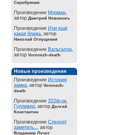
Серебряная
Произведение
Мурман
,
автор
Дмитрий Новиковъ
Произведение
Или ещё
какая блажь
, автор
Николай Отпущения
Произведение
Вальгалла
,
автор
Voronezh-death
Новые произведения
Произведение
История
замка
, автор
Voronezh-
death
Произведение
322ф-ок.
Гулливер
, автор
Долгий
Константин
Произведение
Следует
заметить...
, автор
Владимир Лучит